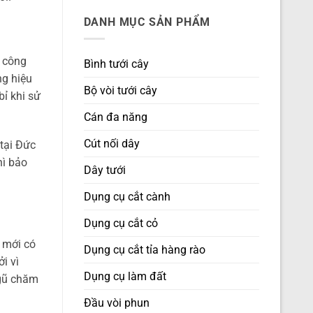
DANH MỤC SẢN PHẨM
ụ công
Bình tưới cây
ng hiệu
Bộ vòi tưới cây
ỉ khi sử
Cán đa năng
Cút nối dây
tại Đức
hì bảo
Dây tưới
Dụng cụ cắt cành
Dụng cụ cắt cỏ
 mới có
Dụng cụ cắt tỉa hàng rào
i vì
Dụng cụ làm đất
ngũ chăm
Đầu vòi phun