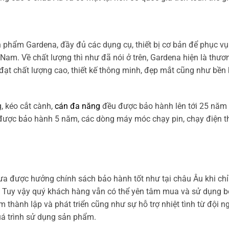
phẩm Gardena, đầy đủ các dụng cụ, thiết bị cơ bản để phục v
 Nam. Về chất lượng thì như đã nói ở trên, Gardena hiện là thươ
t chất lượng cao, thiết kế thông minh, đẹp mắt cũng như bền b
, kéo cắt cành,
cán đa năng
đều được bảo hành lên tới 25 năm 
ì được bảo hành 5 năm, các dòng máy móc chạy pin, chạy điện t
ưa được hưởng chính sách bảo hành tốt như tại châu Âu khi chỉ
g. Tuy vậy quý khách hàng vẫn có thể yên tâm mua và sử dụng bở
thành lập và phát triển cũng như sự hỗ trợ nhiệt tình từ đội 
uá trình sử dụng sản phẩm.