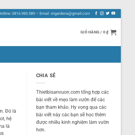
Hotline: 0816.985.589 – Email: vngardena@gmail.com
GIỎ HÀNG /
0
₫
CHIA SẺ
Thietbisanvuon.com tổng hợp các
bài viết về mẹo làm vườn để các
bạn tham khảo. Hy vọng qua các
n. Đó là
bài viết này các bạn sẽ học thêm
ot, hệ
được nhiều kinh nghiệm làm vườn
na là
hơn.
ới.