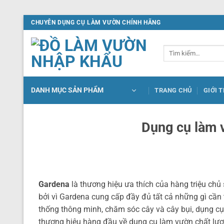
Bỏ
CHUYÊN DỤNG CỤ LÀM VƯỜN CHÍNH HÃNG
qua
nội
Tìm
dung
kiếm:
DANH MỤC SẢN PHẨM
TRANG CHỦ
GIỚI 
Dụng cụ làm 
Gardena
là thương hiệu ưa thích của hàng triệu chủ 
bởi vì Gardena cung cấp đầy đủ tất cả những gì cần 
thống thông minh, chăm sóc cây và cây bụi, dụng c
thương hiệu hàng đầu về dụng cụ làm vườn chất lượng