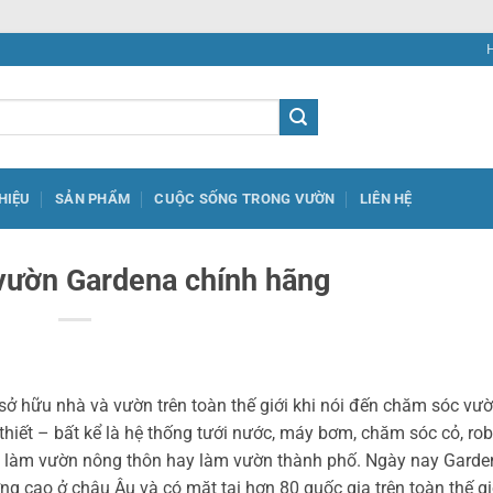
THIỆU
SẢN PHẨM
CUỘC SỐNG TRONG VƯỜN
LIÊN HỆ
vườn Gardena chính hãng
sở hữu nhà và vườn trên toàn thế giới khi nói đến chăm sóc vườ
thiết – bất kể là hệ thống tưới nước, máy bơm, chăm sóc cỏ, rob
ụ làm vườn nông thôn hay làm vườn thành phố. Ngày nay Garde
 cao ở châu Âu và có mặt tại hơn 80 quốc gia trên toàn thế gi