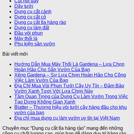
Cút nối dây
cao
Dây tưới
Dụng cụ cắt cành
Dụng cụ cắt cỏ
Dụng cụ cắt tỉa hàng rào
Dụng cụ làm đất
Đầu vòi phun
Máy thổi lá
Phụ kiện sân vườn
Bài viết mới
Hướng Dẫn Mua Máy Thổi Lá Gardena – Lựa Chọn
Hoàn Hảo Cho Sân Vườn Của Bạn
Xẻng Gardena – Sự Lựa Chọn Hoàn Hảo Cho Công
Việc Làm Vườn Của Bạn
Địa Chỉ Mua Vòi Phun Tưới Cây Uy Tín – Đảm Bảo
Vườn Xanh Tươi Với Lựa Chọn Này
Tầm Quan Trọng của Dụng Cụ Làm Vườn Trong Việc
Tạo Dựng Không Gian Xanh
Blatter – Thương hiệu vòi tưới cây hàng đầu cho khu
vườn của bạn
Địa chỉ mua dụng cụ làm vườn uy tín tại Việt Nam
Chuyên mục “Dụng cụ cắt tỉa hàng rào” mang đến những
công cụ chất lượng cao, giúp bạn dễ dàng duy trì hàng rào