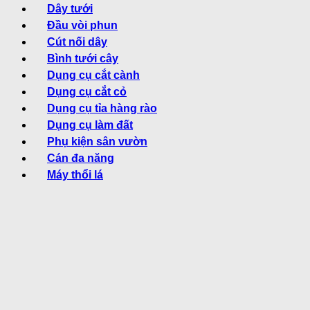
Dây tưới
Đầu vòi phun
Cút nối dây
Bình tưới cây
Dụng cụ cắt cành
Dụng cụ cắt cỏ
Dụng cụ tỉa hàng rào
Dụng cụ làm đất
Phụ kiện sân vườn
Cán đa năng
Máy thổi lá