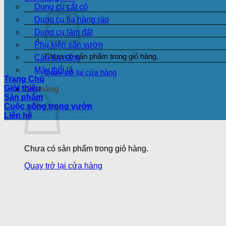
Dụng cụ cắt cỏ
Dụng cụ tỉa hàng rào
Dụng cụ làm đất
Phụ kiện sân vườn
Chưa có sản phẩm trong giỏ hàng.
Cán đa năng
Máy thổi lá
Quay trở lại cửa hàng
Trang Chủ
Giới thiệu
Giỏ hàng
Sản phẩm
Cuộc sống trong vườn
Liên hệ
Chưa có sản phẩm trong giỏ hàng.
Quay trở lại cửa hàng