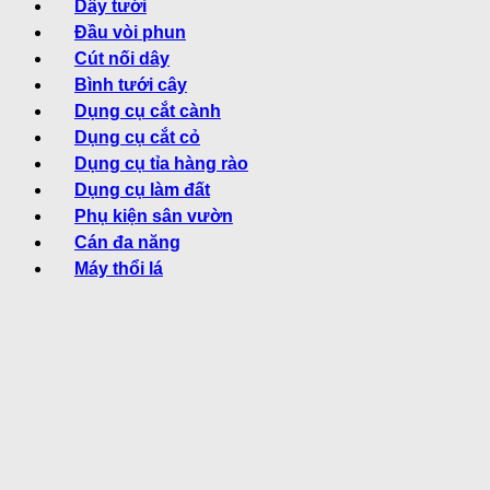
Dây tưới
Đầu vòi phun
Cút nối dây
Bình tưới cây
Dụng cụ cắt cành
Dụng cụ cắt cỏ
Dụng cụ tỉa hàng rào
Dụng cụ làm đất
Phụ kiện sân vườn
Cán đa năng
Máy thổi lá