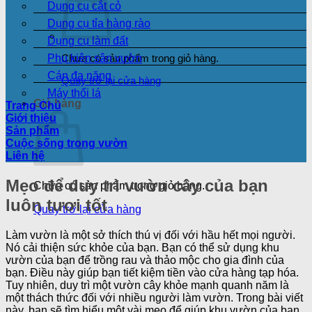
Dụng cụ cắt cỏ
Dụng cụ tỉa hàng rào
Dụng cụ làm đất
Phụ kiện sân vườn
Chưa có sản phẩm trong giỏ hàng.
Cán đa năng
Quay trở lại cửa hàng
Máy thổi lá
Giỏ hàng
Trang Chủ
Giới thiệu
Sản phẩm
Cuộc sống trong vườn
Liên hệ
Mẹo để duy trì vườn cây của bạn
Chưa có sản phẩm trong giỏ hàng.
luôn tươi tốt
Quay trở lại cửa hàng
Làm vườn là một sở thích thú vị đối với hầu hết mọi người.
Nó cải thiện sức khỏe của bạn. Bạn có thể sử dụng khu
vườn của bạn để trồng rau và thảo mộc cho gia đình của
bạn. Điều này giúp bạn tiết kiệm tiền vào cửa hàng tạp hóa.
Tuy nhiên, duy trì một vườn cây khỏe mạnh quanh năm là
một thách thức đối với nhiều người làm vườn. Trong bài viết
này, bạn sẽ tìm hiểu một vài mẹo để giúp khu vườn của bạn