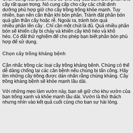
cây rất quan trọng. Nó cung cấp cho cây các chất dinh
dưỡng phù hợp giữ cho cây trồng trông khỏe mạnh. Tuy
nhiên, bạn nên cẩn thận khi bón phân. Tránh đặt phân bón
quá gần thân cây hoặc rễ. Ngoài ra, tránh bón quá
nhiều phân lên cây . Chỉ cần một chút là đủ. Quá nhiều phân
bón sẽ khiến cây bị cháy và khiến cây khô héo và khô
héo. Có đất thử nghiệm để cho phép bạn biết phân bón phù
hợp để sử dụng.
Chọn cây trồng kháng bệnh
Cân nhắc trồng các loại cây trồng kháng bệnh. Chúng có thể
dễ dàng chống lại các căn bệnh nếu chúng bị tấn công. Hãy
tìm những cây trồng được dán nhãn rằng chúng kháng. Cây
trồng kháng bệnh sẽ khỏe mạnh lâu dài.
Với những mẹo làm vườn này, bạn sẽ giữ cho khu vườn của
bạn trông xanh và khỏe mạnh lâu dài. Vườn là thử thách
nhưng nhìn vào kết quả cuối cùng cho bạn sự hài lòng.