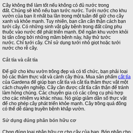
Cây không thể làm tốt nếu không có đủ nước trong
đất. Chúng sẽ khô nếu bạn tước nước. Tưới nước cho khu
vườn của bạn ít nhất ba lần trong một tuần để giữ cho cây
xanh và khỏe mạnh. Tuy nhiên, bạn cần cẩn thận cách bạn
tưới cây. Có những sinh vật gây bệnh trong đất cũng phụ
thuộc vào nước để phát triển mạnh. Để ngăn khu vườn khỏi
bị tấn công bởi những mầm bệnh này, hãy thử tước
nước. Chỉ tưới cây. Chỉ sử dụng tưới nhỏ giọt hoặc tưới
nước cho rễ cây.
Cắt tỉa và cắt tỉa
Để giữ cho khu vườn trông đẹp và có tổ chức, bạn phải loại
bỏ các thảm thực vật và cành cây thừa. Mua sản phẩm
cắt tỉa
của Gardena để giúp bạn cắt tỉa và cắt tỉa thảm thực vật một
cách chuyên nghiệp. Cây cần được cắt tỉa cẩn thận để tránh
làm hỏng chúng. Các chuyên gia có các công cụ phù hợp
cho các nhiệm vụ khác nhau. Nó giúp giảm dân số thực vật
để cho phép cây phát triển khỏe mạnh. Cây trồng quá đông
có thể dễ dàng truyền bệnh khắp vườn.
Sử dụng đúng phân bón hữu cơ
Chọn đúng loại phân hữu cơ cho cây của bạn. Bón phân cho