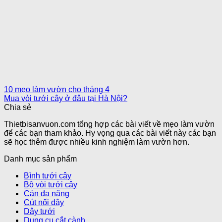
10 mẹo làm vườn cho tháng 4
Mua vòi tưới cây ở đâu tại Hà Nội?
Chia sẻ
Thietbisanvuon.com tổng hợp các bài viết về mẹo làm vườn
để các bạn tham khảo. Hy vọng qua các bài viết này các bạn
sẽ học thêm được nhiều kinh nghiệm làm vườn hơn.
Danh mục sản phẩm
Bình tưới cây
Bộ vòi tưới cây
Cán đa năng
Cút nối dây
Dây tưới
Dụng cụ cắt cành