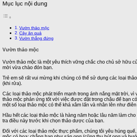
Mục lục nội dung
Vườn thảo mộc
Cây ăn quả
Vườn thẳng đứng
Vườn thảo mộc
Vườn thảo mộc là một yêu thích vững chắc cho chủ sở hữu c
mời vừa chào đón bạn.
Trẻ em sẽ rất vui mừng khi chúng có thể sử dụng các loại thả
(khi rửa).
Các loại thảo mộc phát triển mạnh trong ánh nắng mặt trời, vì 
thảo mộc phản ứng tốt với việc được đặt trong chậu để bạn có
một số loại thảo mộc có thể khá xâm lấn và nhân lên như điên
Hầu hết các loại thảo mộc là hàng năm hoặc lâu năm làm cho c
tra điều này trước khi chọn thảo dược của bạn.
Đối với các loại thảo mộc thực phẩm, chúng tôi yêu húng quế, 
mộc có hoa; chẳng hạn như sáp ong (cũng thu hút ong và bướ