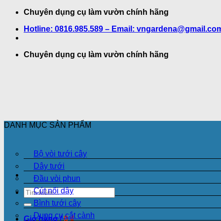
Bỏ
Chuyên dụng cụ làm vườn chính hãng
qua
Hotline: 0816.985.589 – Email: vngardena@gmail.co
nội
dung
Chuyên dụng cụ làm vườn chính hãng
DANH MỤC SẢN PHẨM
Bộ vòi tưới cây
Dây tưới
Đầu vòi phun
Cút nối dây
Tìm
kiếm:
Bình tưới cây
Dụng cụ cắt cành
Giỏ hàng /
0
₫