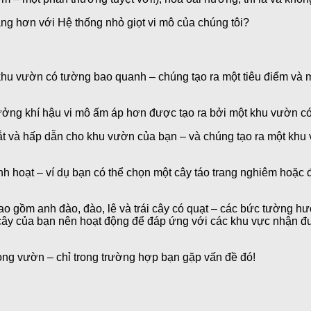
ng hơn với Hệ thống nhỏ giọt vi mô của chúng tôi?
t khu vườn có tường bao quanh – chúng tạo ra một tiêu điểm và
ưởng khí hậu vi mô ấm áp hơn được tạo ra bởi một khu vườn c
ắt và hấp dẫn cho khu vườn của bạn – và chúng tạo ra một khu
h hoạt – ví dụ bạn có thể chọn một cây táo trang nghiêm hoặc
bao gồm anh đào, đào, lê và trái cây có quạt – các bức tường 
ủa cây của bạn nên hoạt động để đáp ứng với các khu vực nhận
ong vườn – chỉ trong trường hợp bạn gặp vấn đề đó!