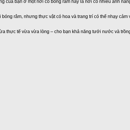
 của bạn ở một nơi có bóng râm hay là nơi có nhiều ánh nắng m
ng râm, nhưng thực vật có hoa và trang trí có thể nhạy cảm vớ
vừa thực tế vừa vừa lòng – cho bạn khả năng tưới nước và trồ