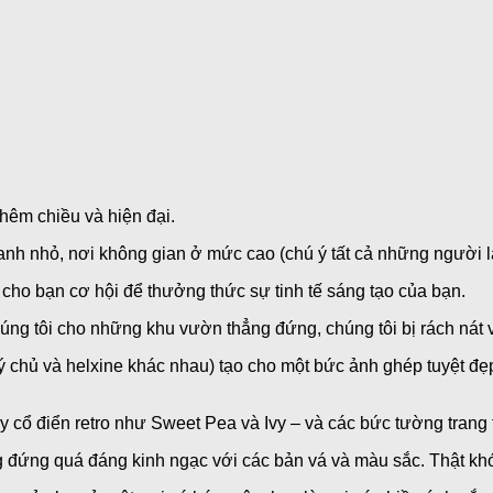
êm chiều và hiện đại.
anh nhỏ, nơi không gian ở mức cao (chú ý tất cả những người l
ho bạn cơ hội để thưởng thức sự tinh tế sáng tạo của bạn.
ng tôi cho những khu vườn thẳng đứng, chúng tôi bị rách nát vì
 chủ và helxine khác nhau) tạo cho một bức ảnh ghép tuyệt đẹ
cổ điển retro như Sweet Pea và Ivy – và các bức tường trang t
g đứng quá đáng kinh ngạc với các bản vá và màu sắc. Thật kh