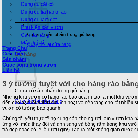
Dụng cụ cắt cỏ
Dụng cụ tỉa hàng rào
Dụng cụ làm đất
Phụ kiện sân vườn
Chưa có sản phẩm trong giỏ hàng.
Cán đa năng
Máy thổi lá
Quay trở lại cửa hàng
Trang Chủ
Giới thiệu
Giỏ hàng
Sản phẩm
Cuộc sống trong vườn
Liên hệ
3 ý tưởng tuyệt vời cho hàng rào bằn
Chưa có sản phẩm trong giỏ hàng.
Những khu vườn có hàng rào bao quanh tạo ra một khu vườn 
Quay trở lại cửa hàng
đến cho bạn rất nhiều sự linh hoạt và nền tảng cho rất nhiều 
vườn có tường bao quanh.
Chúng tôi yêu thực tế họ cung cấp cho người làm vườn khả năn
ứng với mùa thay đổi và ánh sáng và bóng râm trong khu vườn 
trà đẹp hoặc có lẽ là rượu gin!) Tạo ra một không gian được ch