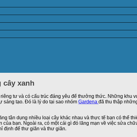
g cây xanh
riêng tư và có cấu trúc đáng yêu để thưởng thức. Những khu 
sự sáng tạo. Đó là lý do tại sao nhóm
Gardena
đã thu thập nhữn
g tận dụng nhiều loại cây khác nhau và thực tế bạn có thể thi
của bạn. Ngoài ra, có một cái gì đó lãng mạn về việc sửa chữa
ỉ định để thư giãn và thư giãn.