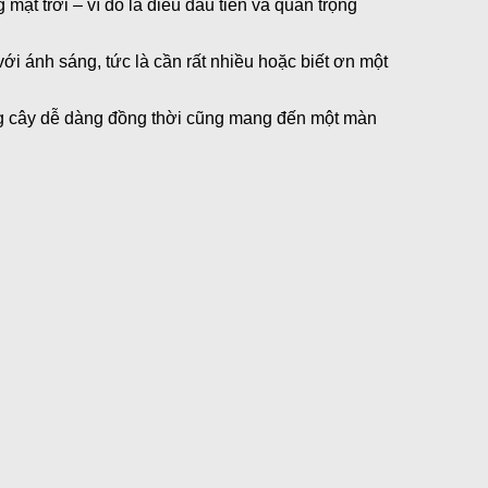
ặt trời – vì đó là điều đầu tiên và quan trọng
i ánh sáng, tức là cần rất nhiều hoặc biết ơn một
ng cây dễ dàng đồng thời cũng mang đến một màn