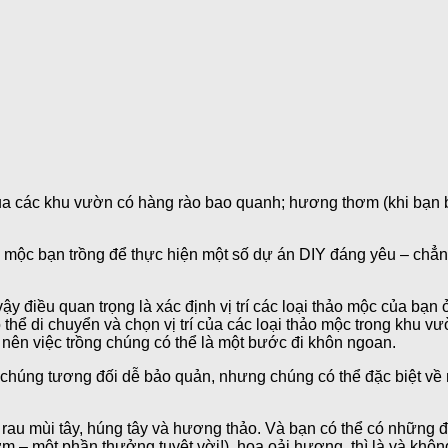
ủa các khu vườn có hàng rào bao quanh; hương thơm (khi bạn
o mộc bạn trồng để thực hiện một số dự án DIY đáng yêu – chẳn
vậy điều quan trọng là xác định vị trí các loại thảo mộc của bạn
 thể di chuyển và chọn vị trí của các loại thảo mộc trong khu 
 nên việc trồng chúng có thể là một bước đi khôn ngoan.
húng tương đối dễ bảo quản, nhưng chúng có thể đặc biệt về mặt
rau mùi tây, húng tây và hương thảo. Và bạn có thể có những điề
m – một phần thưởng tuyệt vời!), hoa oải hương, thì là và khô