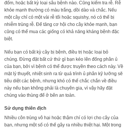
đốm, hoặc bất kỳ loại sâu bệnh nào. Cũng kiểm tra rễ. Rễ
khỏe mạnh thường có màu trắng, dồi dào và chắc. Nếu
một cây chỉ có một vài rễ tối hoặc squishy, ​​nó có thể bị
nhiễm trùng rễ. Để tăng cơ hội cho cây khỏe mạnh, bạn
cũng có thể mua các giống có khả năng kháng bệnh đặc
biệt.
Nếu bạn có bất kỳ cây bị bệnh, điều trị hoặc loại bỏ
chúng. Đừng đặt bất cứ thứ gì bạn kéo lên đống phân ủ
của bạn, bởi vì bệnh có thể được truyền theo cách này. Về
mặt lý thuyết, nhiệt sinh ra từ quá trình ủ phân kỹ lưỡng sẽ
tiêu diệt các bệnh, nhưng khó có thể chắc chắn về điều
này nếu bạn không phải là chuyên gia, vì vậy hãy đặt
chúng vào thùng để ở bên an toàn.
Sử dụng thiên địch
Nhiều côn trùng vô hại hoặc thậm chí có lợi cho cây của
bạn, nhưng một số có thể gây ra nhiều thiệt hại. Một trong