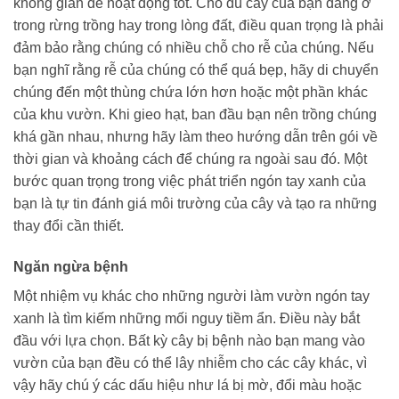
không gian để hoạt động tốt. Cho dù cây của bạn đang ở
trong rừng trồng hay trong lòng đất, điều quan trọng là phải
đảm bảo rằng chúng có nhiều chỗ cho rễ của chúng. Nếu
bạn nghĩ rằng rễ của chúng có thể quá bẹp, hãy di chuyển
chúng đến một thùng chứa lớn hơn hoặc một phần khác
của khu vườn. Khi gieo hạt, ban đầu bạn nên trồng chúng
khá gần nhau, nhưng hãy làm theo hướng dẫn trên gói về
thời gian và khoảng cách để chúng ra ngoài sau đó. Một
bước quan trọng trong việc phát triển ngón tay xanh của
bạn là tự tin đánh giá môi trường của cây và tạo ra những
thay đổi cần thiết.
Ngăn ngừa bệnh
Một nhiệm vụ khác cho những người làm vườn ngón tay
xanh là tìm kiếm những mối nguy tiềm ẩn. Điều này bắt
đầu với lựa chọn. Bất kỳ cây bị bệnh nào bạn mang vào
vườn của bạn đều có thể lây nhiễm cho các cây khác, vì
vậy hãy chú ý các dấu hiệu như lá bị mờ, đổi màu hoặc