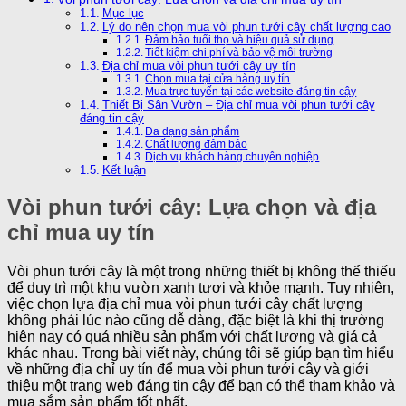
Mục lục
Lý do nên chọn mua vòi phun tưới cây chất lượng cao
Đảm bảo tuổi thọ và hiệu quả sử dụng
Tiết kiệm chi phí và bảo vệ môi trường
Địa chỉ mua vòi phun tưới cây uy tín
Chọn mua tại cửa hàng uy tín
Mua trực tuyến tại các website đáng tin cậy
Thiết Bị Sân Vườn – Địa chỉ mua vòi phun tưới cây
đáng tin cậy
Đa dạng sản phẩm
Chất lượng đảm bảo
Dịch vụ khách hàng chuyên nghiệp
Kết luận
Vòi phun tưới cây: Lựa chọn và địa
chỉ mua uy tín
Vòi phun tưới cây là một trong những thiết bị không thể thiếu
để duy trì một khu vườn xanh tươi và khỏe mạnh. Tuy nhiên,
việc chọn lựa địa chỉ mua vòi phun tưới cây chất lượng
không phải lúc nào cũng dễ dàng, đặc biệt là khi thị trường
hiện nay có quá nhiều sản phẩm với chất lượng và giá cả
khác nhau. Trong bài viết này, chúng tôi sẽ giúp bạn tìm hiểu
về những địa chỉ uy tín để mua vòi phun tưới cây và giới
thiệu một trang web đáng tin cậy để bạn có thể tham khảo và
mua sắm sản phẩm tốt nhất.