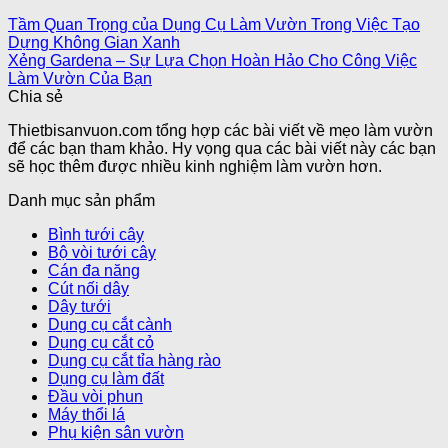
Tầm Quan Trọng của Dụng Cụ Làm Vườn Trong Việc Tạo
Dựng Không Gian Xanh
Xẻng Gardena – Sự Lựa Chọn Hoàn Hảo Cho Công Việc
Làm Vườn Của Bạn
Chia sẻ
Thietbisanvuon.com tổng hợp các bài viết về mẹo làm vườn
để các bạn tham khảo. Hy vọng qua các bài viết này các bạn
sẽ học thêm được nhiều kinh nghiệm làm vườn hơn.
Danh mục sản phẩm
Bình tưới cây
Bộ vòi tưới cây
Cán đa năng
Cút nối dây
Dây tưới
Dụng cụ cắt cành
Dụng cụ cắt cỏ
Dụng cụ cắt tỉa hàng rào
Dụng cụ làm đất
Đầu vòi phun
Máy thổi lá
Phụ kiện sân vườn