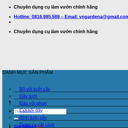
Bỏ
Chuyên dụng cụ làm vườn chính hãng
qua
Hotline: 0816.985.589 – Email: vngardena@gmail.co
nội
dung
Chuyên dụng cụ làm vườn chính hãng
DANH MỤC SẢN PHẨM
Bộ vòi tưới cây
Dây tưới
Đầu vòi phun
Cút nối dây
Tìm
kiếm:
Bình tưới cây
Dụng cụ cắt cành
Giỏ hàng /
0
₫