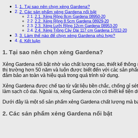
1. Tại sao nên chọn xẻng Gardena?
2. Các sản phẩm xẻng Gardena nổi bật
2.1. Xẻng Rộng 8cm Gardena 08950-20
2.2. Xẻng Rộng 8.5cm Gardena 08929-20
2.3. Xẻng Lưỡi Rộng 12cm Gardena 08953-20
2.4. Xẻng Trồng Cây Dài 117 cm Gardena 17012-20
3. Làm thế nào để chọn xẻng Gardena phù hợp?
4. Kết luận
1. Tại sao nên chọn xẻng Gardena?
Xẻng Gardena nổi bật nhờ vào chất lượng cao, thiết kế thông 
thị trường hơn 50 năm và luôn được biết đến với các sản ph
đảm bảo an toàn và hiệu quả trong quá trình sử dụng.
Xẻng Gardena được chế tạo từ vật liệu bền chắc, chống gỉ sét,
làm sạch cỏ dại. Ngoài ra, xẻng Gardena còn có thiết kế tiện d
Dưới đây là một số sản phẩm xẻng Gardena chất lượng mà b
2. Các sản phẩm xẻng Gardena nổi bật