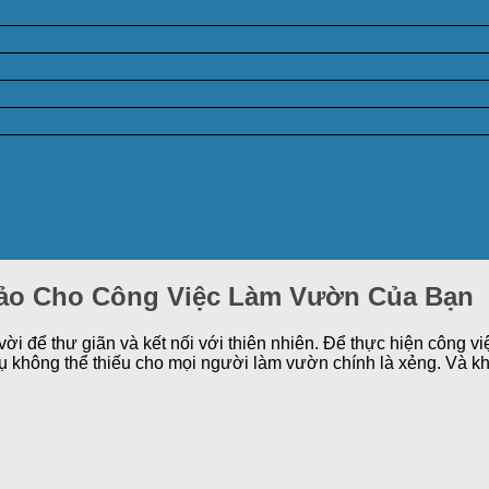
ảo Cho Công Việc Làm Vườn Của Bạn
ời để thư giãn và kết nối với thiên nhiên. Để thực hiện công v
 không thể thiếu cho mọi người làm vườn chính là xẻng. Và kh