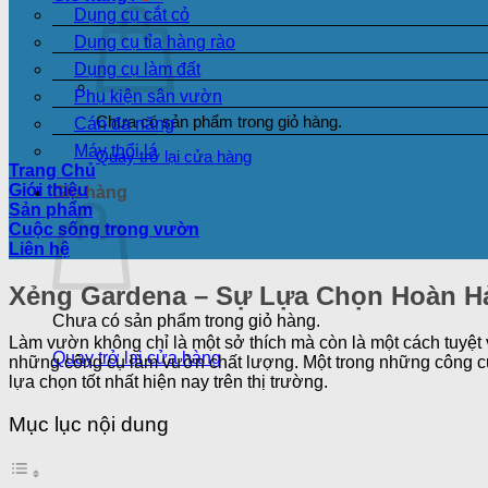
Dụng cụ cắt cỏ
Dụng cụ tỉa hàng rào
Dụng cụ làm đất
Phụ kiện sân vườn
Chưa có sản phẩm trong giỏ hàng.
Cán đa năng
Máy thổi lá
Quay trở lại cửa hàng
Trang Chủ
Giới thiệu
Giỏ hàng
Sản phẩm
Cuộc sống trong vườn
Liên hệ
Xẻng Gardena – Sự Lựa Chọn Hoàn H
Chưa có sản phẩm trong giỏ hàng.
Làm vườn không chỉ là một sở thích mà còn là một cách tuyệt v
Quay trở lại cửa hàng
những công cụ làm vườn chất lượng. Một trong những công cụ
lựa chọn tốt nhất hiện nay trên thị trường.
Mục lục nội dung