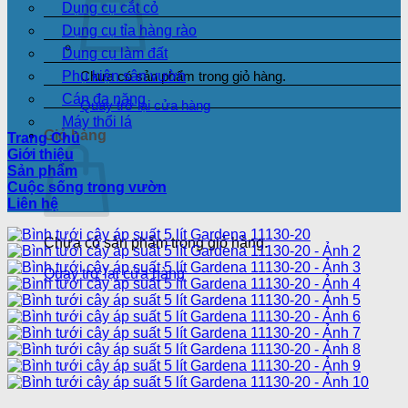
Dụng cụ cắt cỏ
Dụng cụ tỉa hàng rào
Dụng cụ làm đất
Phụ kiện sân vườn
Chưa có sản phẩm trong giỏ hàng.
Cán đa năng
Quay trở lại cửa hàng
Máy thổi lá
Giỏ hàng
Trang Chủ
Giới thiệu
Sản phẩm
Cuộc sống trong vườn
Liên hệ
Chưa có sản phẩm trong giỏ hàng.
Quay trở lại cửa hàng