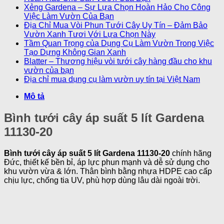
Xẻng Gardena – Sự Lựa Chọn Hoàn Hảo Cho Công
Việc Làm Vườn Của Bạn
Địa Chỉ Mua Vòi Phun Tưới Cây Uy Tín – Đảm Bảo
Vườn Xanh Tươi Với Lựa Chọn Này
Tầm Quan Trọng của Dụng Cụ Làm Vườn Trong Việc
Tạo Dựng Không Gian Xanh
Blatter – Thương hiệu vòi tưới cây hàng đầu cho khu
vườn của bạn
Địa chỉ mua dụng cụ làm vườn uy tín tại Việt Nam
Mô tả
Bình tưới cây áp suất 5 lít Gardena
11130-20
Bình tưới cây áp suất 5 lít Gardena 11130-20
chính hãng
Đức, thiết kế bền bỉ, áp lực phun mạnh và dễ sử dụng cho
khu vườn vừa & lớn. Thân bình bằng nhựa HDPE cao cấp
chịu lực, chống tia UV, phù hợp dùng lâu dài ngoài trời.