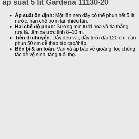
áp suất 5 lít Gardena 11130-20
Áp suất ổn định:
Một lần nén đầy có thể phun hết 5 lít
nước, hạn chế bơm lại nhiều lần.
Hai chế độ phun:
Sương mịn tưới hoa và tia thẳng
rửa lá, tầm xa ước tính 8–10 m.
Tiện di chuyển:
Dây đeo vai, dây tưới dài 120 cm, cần
phun 50 cm dễ thao tác cao/thấp.
Bền bỉ & an toàn:
Van xả áp bảo vệ gioăng; lọc chống
tắc dễ vệ sinh, tăng tuổi thọ.