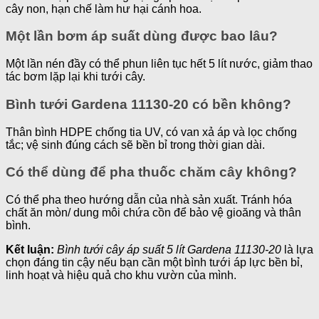
cây non, hạn chế làm hư hại cánh hoa.
Một lần bơm áp suất dùng được bao lâu?
Một lần nén đầy có thể phun liên tục hết 5 lít nước, giảm thao
tác bơm lặp lại khi tưới cây.
Bình tưới Gardena 11130-20 có bền không?
Thân bình HDPE chống tia UV, có van xả áp và lọc chống
tắc; vệ sinh đúng cách sẽ bền bỉ trong thời gian dài.
Có thể dùng để pha thuốc chăm cây không?
Có thể pha theo hướng dẫn của nhà sản xuất. Tránh hóa
chất ăn mòn/ dung môi chứa cồn để bảo vệ gioăng và thân
bình.
Kết luận:
Bình tưới cây áp suất 5 lít Gardena 11130-20
là lựa
chọn đáng tin cậy nếu bạn cần một bình tưới áp lực bền bỉ,
linh hoạt và hiệu quả cho khu vườn của mình.