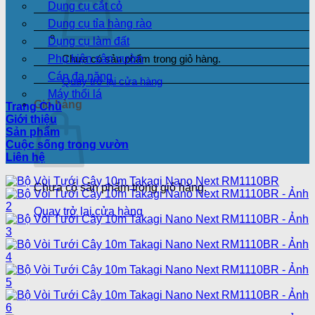
Dụng cụ cắt cỏ
Dụng cụ tỉa hàng rào
Dụng cụ làm đất
Phụ kiện sân vườn
Chưa có sản phẩm trong giỏ hàng.
Cán đa năng
Quay trở lại cửa hàng
Máy thổi lá
Giỏ hàng
Trang Chủ
Giới thiệu
Sản phẩm
Cuộc sống trong vườn
Liên hệ
Chưa có sản phẩm trong giỏ hàng.
Quay trở lại cửa hàng