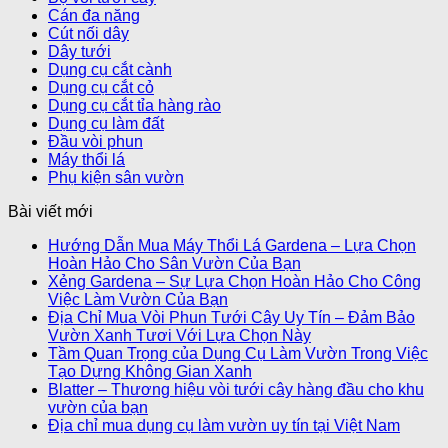
Takagi
Cán đa năng
Nano
Cút nối dây
Next
Dây tưới
RM1110BR
Dụng cụ cắt cành
số
Dụng cụ cắt cỏ
lượng
Dụng cụ cắt tỉa hàng rào
Dụng cụ làm đất
Đầu vòi phun
Máy thổi lá
Phụ kiện sân vườn
Bài viết mới
Hướng Dẫn Mua Máy Thổi Lá Gardena – Lựa Chọn
Hoàn Hảo Cho Sân Vườn Của Bạn
Xẻng Gardena – Sự Lựa Chọn Hoàn Hảo Cho Công
Việc Làm Vườn Của Bạn
Địa Chỉ Mua Vòi Phun Tưới Cây Uy Tín – Đảm Bảo
Vườn Xanh Tươi Với Lựa Chọn Này
Tầm Quan Trọng của Dụng Cụ Làm Vườn Trong Việc
Tạo Dựng Không Gian Xanh
Blatter – Thương hiệu vòi tưới cây hàng đầu cho khu
vườn của bạn
Địa chỉ mua dụng cụ làm vườn uy tín tại Việt Nam