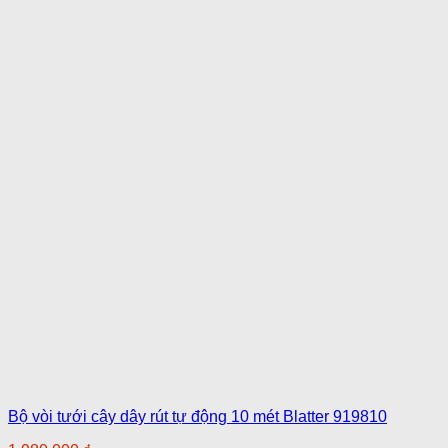
Bộ vòi tưới cây dây rút tự động 10 mét Blatter 919810