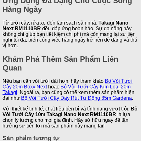
Ứng Dụng Đa Dạng Cho Cuộc Sống
Hàng Ngày
Từ tưới cây, rửa xe đến làm sạch sân nhà,
Takagi Nano
Next RM1110BR
đều đáp ứng hoàn hảo. Sự đa năng này
không chỉ giúp bạn tiết kiệm chi phí mà còn mang lại sự tiện
nghi tối đa, biến công việc hàng ngày trở nên dễ dàng và thú
vị hơn.
Khám Phá Thêm Sản Phẩm Liên
Quan
Nếu bạn cần vòi tưới dài hơn, hãy tham khảo
Bộ Vòi Tưới
Cây 20m Boxy Next
hoặc
Bộ Vòi Tưới Cây Kim Loại 20m
Takagi
. Ngoài ra, bạn cũng có thể xem thêm sản phẩm hiện
đại như
Bộ Vòi Tưới Cây Dây Rút Tự Động 35m Gardena
.
Với thiết kế tinh tế, chất liệu bền bỉ và tính năng vượt trội,
Bộ
Vòi Tưới Cây 10m Takagi Nano Next RM1110BR
là lựa
chọn lý tưởng cho mọi gia đình. Hãy sở hữu ngay để tận
hưởng sự tiện lợi mà sản phẩm này mang lại!
Sản phẩm tương tự