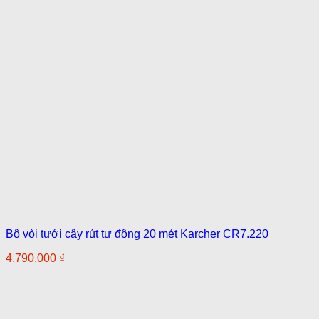
Bộ vòi tưới cây rút tự động 20 mét Karcher CR7.220
4,790,000
₫