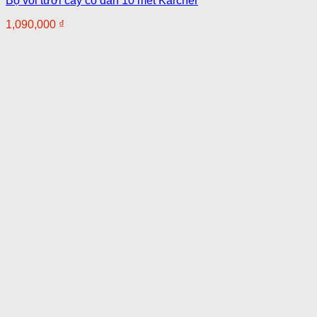
Bộ vòi tưới cây co dãn 10 mét Karcher
1,090,000
₫