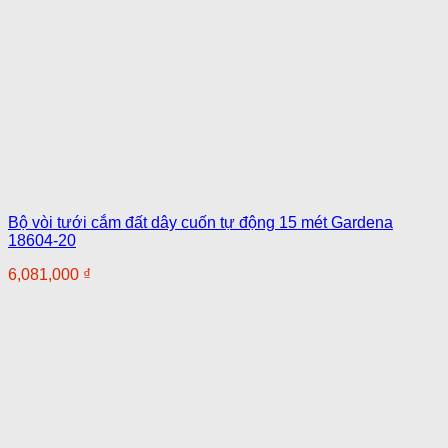
Bộ vòi tưới cắm đất dây cuốn tự động 15 mét Gardena
18604-20
6,081,000
₫