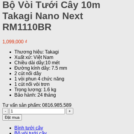
Bộ Vòi Tưới Cây 10m
Takagi Nano Next
RM1110BR
1,099,000
₫
Thương hiệu: Takagi
Xuất xứ: Việt Nam
Chiều dài dây:10 mét
Đường kính dây: 7.5 mm
2 cút nối dây
1 vòi phun 4 chức năng
1 cút nối vòi trơn
Trọng lượng: 1.6 kg
Bảo hành: 24 tháng
Tư vấn sản phẩm: 0816.985.589
Bộ
Vòi
Đặt mua
Tưới
Cây
Bình tưới cây
10m
Bộ vòi tưới cây