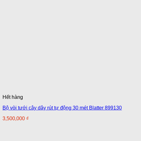
Hết hàng
Bộ vòi tưới cây dây rút tự động 30 mét Blatter 899130
3,500,000
₫