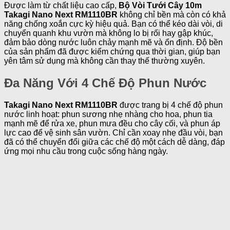
Được làm từ chất liệu cao cấp,
Bộ Vòi Tưới Cây 10m
Takagi Nano Next RM1110BR
không chỉ bền mà còn có khả
năng chống xoắn cực kỳ hiệu quả. Bạn có thể kéo dài vòi, di
chuyển quanh khu vườn mà không lo bị rối hay gập khúc,
đảm bảo dòng nước luôn chảy mạnh mẽ và ổn định. Độ bền
của sản phẩm đã được kiểm chứng qua thời gian, giúp bạn
yên tâm sử dụng mà không cần thay thế thường xuyên.
Đa Năng Với 4 Chế Độ Phun Nước
Takagi Nano Next RM1110BR
được trang bị 4 chế độ phun
nước linh hoạt: phun sương nhẹ nhàng cho hoa, phun tia
mạnh mẽ để rửa xe, phun mưa đều cho cây cối, và phun áp
lực cao để vệ sinh sân vườn. Chỉ cần xoay nhẹ đầu vòi, bạn
đã có thể chuyển đổi giữa các chế độ một cách dễ dàng, đáp
ứng mọi nhu cầu trong cuộc sống hàng ngày.