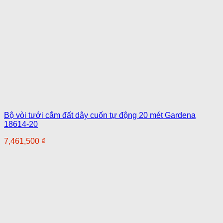
Bộ vòi tưới cắm đất dây cuốn tự động 20 mét Gardena
18614-20
7,461,500
₫