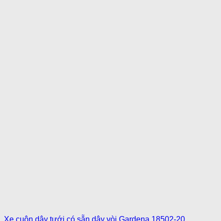
Xe cuộn dây tưới có sẵn dây vòi Gardena 18502-20