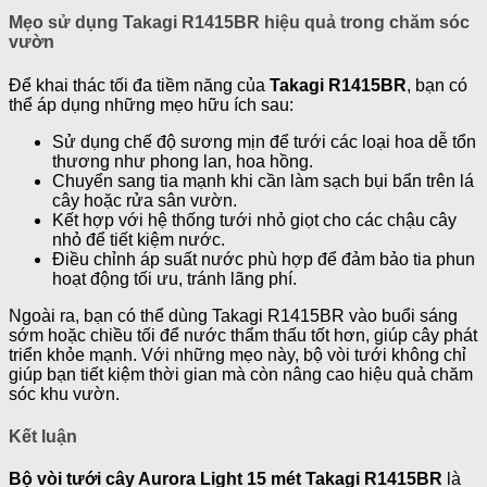
Mẹo sử dụng Takagi R1415BR hiệu quả trong chăm sóc
vườn
Để khai thác tối đa tiềm năng của
Takagi R1415BR
, bạn có
thể áp dụng những mẹo hữu ích sau:
Sử dụng chế độ sương mịn để tưới các loại hoa dễ tổn
thương như phong lan, hoa hồng.
Chuyển sang tia mạnh khi cần làm sạch bụi bẩn trên lá
cây hoặc rửa sân vườn.
Kết hợp với hệ thống tưới nhỏ giọt cho các chậu cây
nhỏ để tiết kiệm nước.
Điều chỉnh áp suất nước phù hợp để đảm bảo tia phun
hoạt động tối ưu, tránh lãng phí.
Ngoài ra, bạn có thể dùng Takagi R1415BR vào buổi sáng
sớm hoặc chiều tối để nước thẩm thấu tốt hơn, giúp cây phát
triển khỏe mạnh. Với những mẹo này, bộ vòi tưới không chỉ
giúp bạn tiết kiệm thời gian mà còn nâng cao hiệu quả chăm
sóc khu vườn.
Kết luận
Bộ vòi tưới cây Aurora Light 15 mét Takagi R1415BR
là