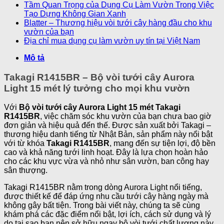
Tầm Quan Trọng của Dụng Cụ Làm Vườn Trong Việc
Tạo Dựng Không Gian Xanh
Blatter – Thương hiệu vòi tưới cây hàng đầu cho khu
vườn của bạn
Địa chỉ mua dụng cụ làm vườn uy tín tại Việt Nam
Mô tả
Takagi R1415BR – Bộ vòi tưới cây Aurora
Light 15 mét lý tưởng cho mọi khu vườn
Với
Bộ vòi tưới cây Aurora Light 15 mét Takagi
R1415BR
, việc chăm sóc khu vườn của bạn chưa bao giờ
đơn giản và hiệu quả đến thế. Được sản xuất bởi Takagi –
thương hiệu danh tiếng từ Nhật Bản, sản phẩm này nổi bật
với từ khóa
Takagi R1415BR
, mang đến sự tiện lợi, độ bền
cao và khả năng tưới linh hoạt. Đây là lựa chọn hoàn hảo
cho các khu vực vừa và nhỏ như sân vườn, ban công hay
sân thượng.
Takagi R1415BR nằm trong dòng Aurora Light nổi tiếng,
được thiết kế để đáp ứng nhu cầu tưới cây hàng ngày mà
không gây bất tiện. Trong bài viết này, chúng ta sẽ cùng
khám phá các đặc điểm nổi bật, lợi ích, cách sử dụng và lý
do tại sao bạn nên sở hữu ngay bộ vòi tưới chất lượng này.