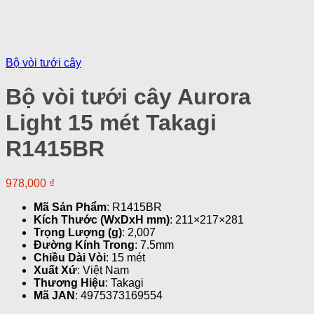
Bộ vòi tưới cây
Bộ vòi tưới cây Aurora
Light 15 mét Takagi
R1415BR
978,000
₫
Mã Sản Phẩm
: R1415BR
Kích Thước (WxDxH mm)
: 211×217×281
Trọng Lượng (g)
: 2,007
Đường Kính Trong
: 7.5mm
Chiều Dài Vòi
: 15 mét
Xuất Xứ
: Việt Nam
Thương Hiệu
: Takagi
Mã JAN
: 4975373169554