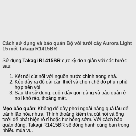
Cách sử dụng và bảo quản Bộ vòi tưới cây Aurora Light
15 mét Takagi R1415BR
Sử dụng
Takagi R1415BR
cực kỳ đơn giản với các bước
sau:
Kết nối cút nối với nguồn nước chính trong nhà.
Kéo dây ra độ dài cần thiết và chọn chế độ phun phù
hợp trên vòi.
Sau khi sử dụng, cuộn dây gọn gàng và bảo quản ở
nơi khô ráo, thoáng mát.
Mẹo bảo quản
: Không để dây phơi ngoài nắng quá lâu để
tránh lão hóa nhựa. Thỉnh thoảng kiểm tra cút nối và ống
tưới để phát hiện rò rỉ hoặc hư hỏng sớm. Với cách bảo
quản đúng, Takagi R1415BR sẽ đồng hành cùng bạn trong
nhiều mùa vụ.