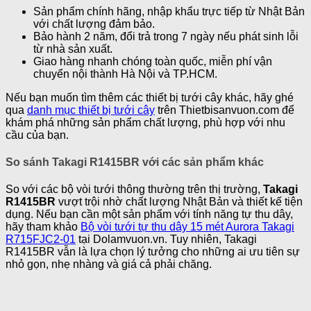
Sản phẩm chính hãng, nhập khẩu trực tiếp từ Nhật Bản
với chất lượng đảm bảo.
Bảo hành 2 năm, đổi trả trong 7 ngày nếu phát sinh lỗi
từ nhà sản xuất.
Giao hàng nhanh chóng toàn quốc, miễn phí vận
chuyển nội thành Hà Nội và TP.HCM.
Nếu bạn muốn tìm thêm các thiết bị tưới cây khác, hãy ghé
qua
danh mục thiết bị tưới cây
trên Thietbisanvuon.com để
khám phá những sản phẩm chất lượng, phù hợp với nhu
cầu của bạn.
So sánh Takagi R1415BR với các sản phẩm khác
So với các bộ vòi tưới thông thường trên thị trường,
Takagi
R1415BR
vượt trội nhờ chất lượng Nhật Bản và thiết kế tiện
dụng. Nếu bạn cần một sản phẩm với tính năng tự thu dây,
hãy tham khảo
Bộ vòi tưới tự thu dây 15 mét Aurora Takagi
R715FJC2-01
tại Dolamvuon.vn. Tuy nhiên, Takagi
R1415BR vẫn là lựa chọn lý tưởng cho những ai ưu tiên sự
nhỏ gọn, nhẹ nhàng và giá cả phải chăng.