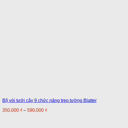
Bộ vòi tưới cây 9 chức năng treo tường Blatter
Khoảng
350,000
₫
–
590,000
₫
giá:
từ
350,000 ₫