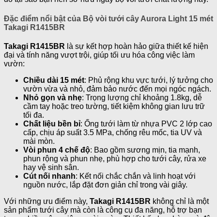
Đặc điểm nổi bật của Bộ vòi tưới cây Aurora Light 15 mét
Takagi R1415BR
Takagi R1415BR
là sự kết hợp hoàn hảo giữa thiết kế hiện
đại và tính năng vượt trội, giúp tối ưu hóa công việc làm
vườn:
Chiều dài 15 mét
: Phủ rộng khu vực tưới, lý tưởng cho
vườn vừa và nhỏ, đảm bảo nước đến mọi ngóc ngách.
Nhỏ gọn và nhẹ
: Trọng lượng chỉ khoảng 1.8kg, dễ
cầm tay hoặc treo tường, tiết kiệm không gian lưu trữ
tối đa.
Chất liệu bền bỉ
: Ống tưới làm từ nhựa PVC 2 lớp cao
cấp, chịu áp suất 3.5 MPa, chống rêu mốc, tia UV và
mài mòn.
Vòi phun 4 chế độ
: Bao gồm sương mịn, tia mạnh,
phun rộng và phun nhẹ, phù hợp cho tưới cây, rửa xe
hay vệ sinh sân.
Cút nối nhanh
: Kết nối chắc chắn và linh hoạt với
nguồn nước, lắp đặt đơn giản chỉ trong vài giây.
Với những ưu điểm này,
Takagi R1415BR
không chỉ là một
sản phẩm tưới cây mà còn là công cụ đa năng, hỗ trợ bạn