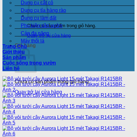
Dụng cụ cắt cỏ
Dụng cụ tỉa hàng rào
Dụng cụ làm đất
Phụ kiện sân vườn
Chưa có sản phẩm trong giỏ hàng.
Cán đa năng
Quay trở lại cửa hàng
Máy thổi lá
Giỏ hàng
Trang Chủ
Giới thiệu
Sản phẩm
Cuộc sống trong vườn
Liên hệ
Chưa có sản phẩm trong giỏ hàng.
Quay trở lại cửa hàng