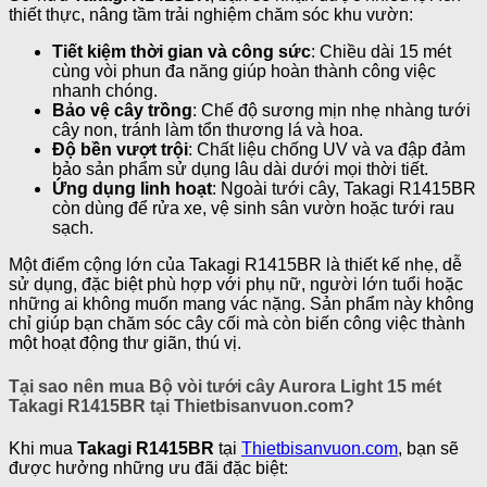
thiết thực, nâng tầm trải nghiệm chăm sóc khu vườn:
Tiết kiệm thời gian và công sức
: Chiều dài 15 mét
cùng vòi phun đa năng giúp hoàn thành công việc
nhanh chóng.
Bảo vệ cây trồng
: Chế độ sương mịn nhẹ nhàng tưới
cây non, tránh làm tổn thương lá và hoa.
Độ bền vượt trội
: Chất liệu chống UV và va đập đảm
bảo sản phẩm sử dụng lâu dài dưới mọi thời tiết.
Ứng dụng linh hoạt
: Ngoài tưới cây, Takagi R1415BR
còn dùng để rửa xe, vệ sinh sân vườn hoặc tưới rau
sạch.
Một điểm cộng lớn của Takagi R1415BR là thiết kế nhẹ, dễ
sử dụng, đặc biệt phù hợp với phụ nữ, người lớn tuổi hoặc
những ai không muốn mang vác nặng. Sản phẩm này không
chỉ giúp bạn chăm sóc cây cối mà còn biến công việc thành
một hoạt động thư giãn, thú vị.
Tại sao nên mua Bộ vòi tưới cây Aurora Light 15 mét
Takagi R1415BR tại Thietbisanvuon.com?
Khi mua
Takagi R1415BR
tại
Thietbisanvuon.com
, bạn sẽ
được hưởng những ưu đãi đặc biệt: