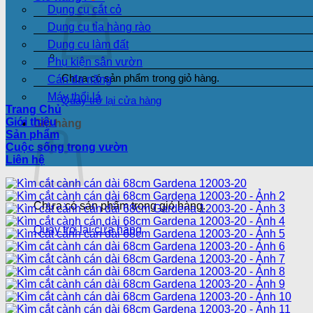
Dụng cụ cắt cỏ
Dụng cụ tỉa hàng rào
Dụng cụ làm đất
Phụ kiện sân vườn
Chưa có sản phẩm trong giỏ hàng.
Cán đa năng
Máy thổi lá
Quay trở lại cửa hàng
Trang Chủ
Giới thiệu
Giỏ hàng
Sản phẩm
Cuộc sống trong vườn
Liên hệ
Chưa có sản phẩm trong giỏ hàng.
Quay trở lại cửa hàng