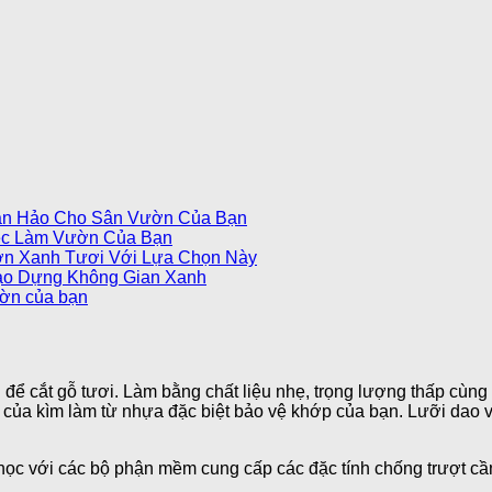
àn Hảo Cho Sân Vườn Của Bạn
ệc Làm Vườn Của Bạn
ờn Xanh Tươi Với Lựa Chọn Này
ạo Dựng Không Gian Xanh
ườn của bạn
 để cắt gỗ tươi. Làm bằng chất liệu nhẹ, trọng lượng thấp cùng 
của kìm làm từ nhựa đặc biệt bảo vệ khớp của bạn. Lưỡi dao v
ọc với các bộ phận mềm cung cấp các đặc tính chống trượt cần 