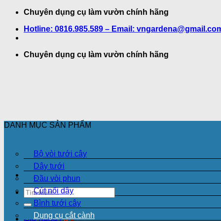
Bỏ
Chuyên dụng cụ làm vườn chính hãng
qua
Hotline: 0816.985.589 – Email: vngardena@gmail.co
nội
dung
Chuyên dụng cụ làm vườn chính hãng
DANH MỤC SẢN PHẨM
Bộ vòi tưới cây
Dây tưới
Đầu vòi phun
Cút nối dây
Tìm
kiếm:
Bình tưới cây
Dụng cụ cắt cành
Giỏ hàng /
0
₫