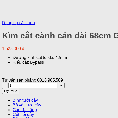
Dụng cụ cắt cành
Kìm cắt cành cán dài 68cm 
1,528,000
₫
Đường kính cắt tối đa: 42mm
Kiểu cắt: Bypass
Tư vấn sản phẩm: 0816.985.589
Kìm
cắt
Đặt mua
cành
cán
Bình tưới cây
dài
Bộ vòi tưới cây
68cm
Cán đa năng
Gardena
Cút nối dây
12003-