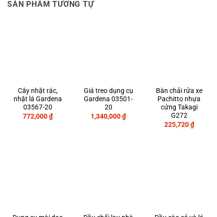
SẢN PHẨM TƯƠNG TỰ
Cây nhặt rác,
Giá treo dụng cụ
Bàn chải rửa xe
nhặt lá Gardena
Gardena 03501-
Pachitto nhựa
03567-20
20
cứng Takagi
G272
772,000
₫
1,340,000
₫
225,720
₫