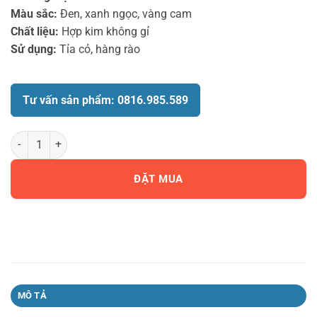
Màu sắc:
Đen, xanh ngọc, vàng cam
Chất liệu:
Hợp kim không gỉ
Sử dụng:
Tỉa cỏ, hàng rào
Tư vấn sản phẩm: 0816.985.589
Lưỡi tỉa rào 12.5cm Gardena 02342-20 số lượng
ĐẶT MUA
MÔ TẢ