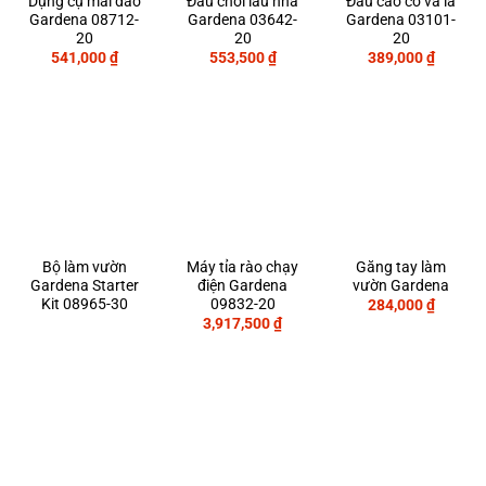
Dụng cụ mài dao
Đầu chổi lau nhà
Đầu cào cỏ và lá
Gardena 08712-
Gardena 03642-
Gardena 03101-
20
20
20
541,000
₫
553,500
₫
389,000
₫
Bộ làm vườn
Máy tỉa rào chạy
Găng tay làm
Gardena Starter
điện Gardena
vườn Gardena
Kit 08965-30
09832-20
284,000
₫
3,917,500
₫