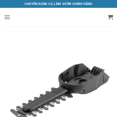
Bỏ
CHUYÊN DỤNG CỤ LÀM VƯỜN CHÍNH HÃNG
qua
nội
dung