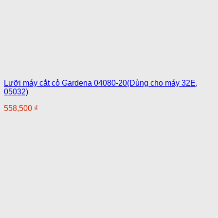
Lưỡi máy cắt cỏ Gardena 04080-20(Dùng cho máy 32E,
05032)
558,500
₫