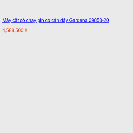
Máy cắt cỏ chạy pin có cán đẩy Gardena 09858-20
4,588,500
₫