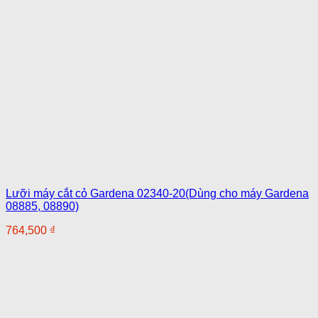
Lưỡi máy cắt cỏ Gardena 02340-20(Dùng cho máy Gardena
08885, 08890)
764,500
₫