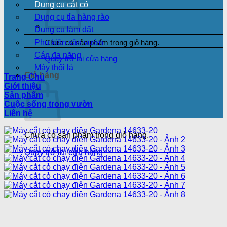
Dụng cụ cắt cỏ
Dụng cụ tỉa hàng rào
Dụng cụ làm đất
Phụ kiện sân vườn
Chưa có sản phẩm trong giỏ hàng.
Cán đa năng
Quay trở lại cửa hàng
Máy thổi lá
Giỏ hàng
Trang Chủ
Giới thiệu
Sản phẩm
Cuộc sống trong vườn
Liên hệ
Chưa có sản phẩm trong giỏ hàng.
Quay trở lại cửa hàng