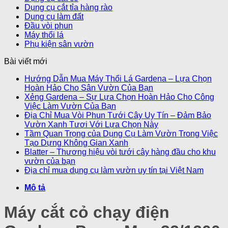
Dụng cụ cắt tỉa hàng rào
Dụng cụ làm đất
Đầu vòi phun
Máy thổi lá
Phụ kiện sân vườn
Bài viết mới
Hướng Dẫn Mua Máy Thổi Lá Gardena – Lựa Chọn
Hoàn Hảo Cho Sân Vườn Của Bạn
Xẻng Gardena – Sự Lựa Chọn Hoàn Hảo Cho Công
Việc Làm Vườn Của Bạn
Địa Chỉ Mua Vòi Phun Tưới Cây Uy Tín – Đảm Bảo
Vườn Xanh Tươi Với Lựa Chọn Này
Tầm Quan Trọng của Dụng Cụ Làm Vườn Trong Việc
Tạo Dựng Không Gian Xanh
Blatter – Thương hiệu vòi tưới cây hàng đầu cho khu
vườn của bạn
Địa chỉ mua dụng cụ làm vườn uy tín tại Việt Nam
Mô tả
Máy cắt cỏ chạy điện