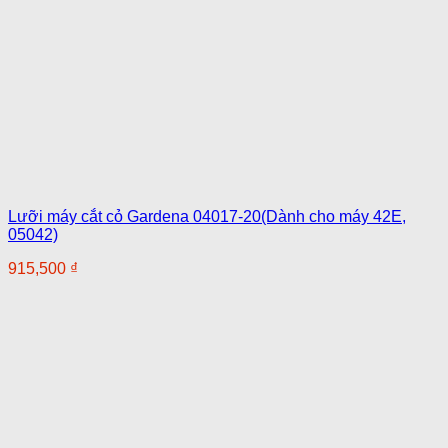
Lưỡi máy cắt cỏ Gardena 04017-20(Dành cho máy 42E,
05042)
915,500
₫