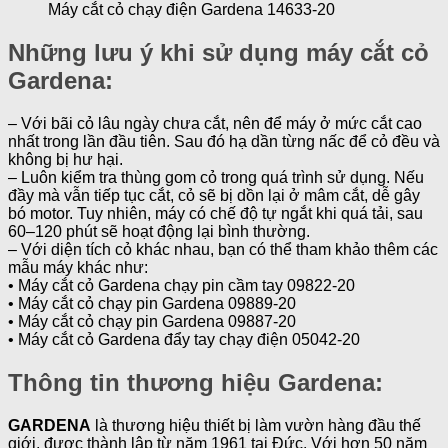
Máy cắt cỏ chạy điện Gardena 14633-20
Những lưu ý khi sử dụng máy cắt cỏ
Gardena:
– Với bãi cỏ lâu ngày chưa cắt, nên để máy ở mức cắt cao
nhất trong lần đầu tiên. Sau đó hạ dần từng nấc để cỏ đều và
không bị hư hại.
– Luôn kiểm tra thùng gom cỏ trong quá trình sử dụng. Nếu
đầy mà vẫn tiếp tục cắt, cỏ sẽ bị dồn lại ở mâm cắt, dễ gây
bó motor. Tuy nhiên, máy có chế độ tự ngắt khi quá tải, sau
60–120 phút sẽ hoạt động lại bình thường.
– Với diện tích cỏ khác nhau, bạn có thể tham khảo thêm các
mẫu máy khác như:
• Máy cắt cỏ Gardena chạy pin cầm tay 09822-20
• Máy cắt cỏ chạy pin Gardena 09889-20
• Máy cắt cỏ chạy pin Gardena 09887-20
• Máy cắt cỏ Gardena đẩy tay chạy điện 05042-20
Thông tin thương hiệu Gardena:
GARDENA
là thương hiệu thiết bị làm vườn hàng đầu thế
giới, được thành lập từ năm 1961 tại Đức. Với hơn 50 năm