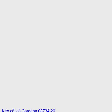
Kéo cắt cỏ Gardena 08734-20