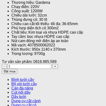
Thương hiệu: Gardena
Chạy điện: 220V
Công suất: 1200W
Chiều dài lưỡi: 32cm
Thùng đựng cỏ: 30 lít
Chiều cao cắt tối thiểu- tối đa: 36-65mm
Phù hợp diện tích cỏ 300m2
Chất liệu: Kim loại và nhựa HDPE cao cấp
Tay cầm: bọc nhựa HDPE cao cấp
Nút cam đóng mở điện áp an toàn
Mã vạch: 4078500062022
Kích thước: 950x 1140 x 370mm
Trọng lượng: 9700g
Tư vấn sản phẩm: 0816.985.589
Máy
cắt
Đặt mua
cỏ
chạy
Bình tưới cây
điện
Bộ vòi tưới cây
Gardena
Cán đa năng
14633-
Cút nối dây
20
Dây tưới
số
Dụng cụ cắt cành
lượng
Dụng cụ cắt cỏ