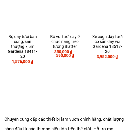
Bộ dây tưới ban
Bộ vòi tưới cây 9
Xe cuộn dây tưới
công, sân
chức năng treo
có sẵn dây vòi
thượng 7,5m
tường Blatter
Gardena 18517-
Gardena 18411-
20
350,000
₫
–
Khoảng
590,000
₫
20
3,952,500
₫
giá:
1,576,000
₫
từ
350,000 ₫
đến
590,000 ₫
Chuyên cung cấp các thiết bị làm vườn chính hãng, chất lượng
hàng đầu từ các thương hiệu lớn trên thế giới. Hỗ trợ mọi