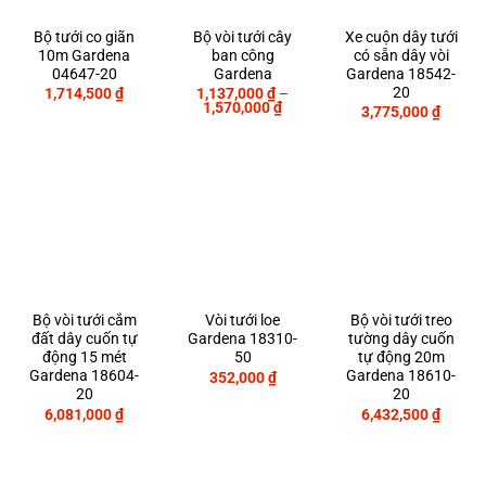
Bộ tưới co giãn
Bộ vòi tưới cây
Xe cuộn dây tưới
10m Gardena
ban công
có sẵn dây vòi
04647-20
Gardena
Gardena 18542-
20
1,714,500
₫
1,137,000
₫
–
Khoảng
1,570,000
₫
3,775,000
₫
giá:
từ
1,137,000 ₫
đến
1,570,000 ₫
Bộ vòi tưới cắm
Vòi tưới loe
Bộ vòi tưới treo
đất dây cuốn tự
Gardena 18310-
tường dây cuốn
động 15 mét
50
tự động 20m
Gardena 18604-
Gardena 18610-
352,000
₫
20
20
6,081,000
₫
6,432,500
₫