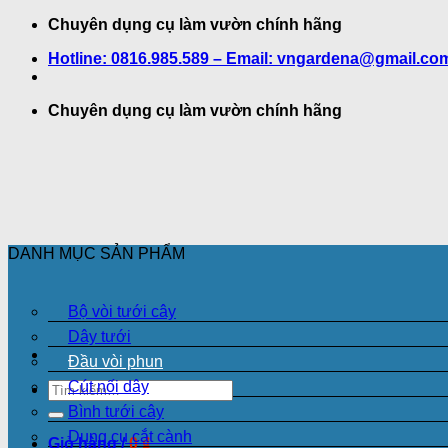
Bỏ
Chuyên dụng cụ làm vườn chính hãng
qua
Hotline: 0816.985.589 – Email: vngardena@gmail.co
nội
dung
Chuyên dụng cụ làm vườn chính hãng
DANH MỤC SẢN PHẨM
Bộ vòi tưới cây
Dây tưới
Đầu vòi phun
Cút nối dây
Tìm
kiếm:
Bình tưới cây
Dụng cụ cắt cành
Giỏ hàng /
0
₫