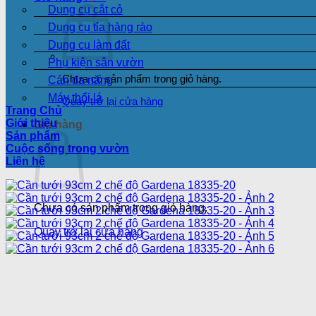
Dụng cụ cắt cỏ
Dụng cụ tỉa hàng rào
Dụng cụ làm đất
Phụ kiện sân vườn
Chưa có sản phẩm trong giỏ hàng.
Cán đa năng
Máy thổi lá
Quay trở lại cửa hàng
Trang Chủ
Giới thiệu
Giỏ hàng
Sản phẩm
Cuộc sống trong vườn
Liên hệ
Chưa có sản phẩm trong giỏ hàng.
Quay trở lại cửa hàng