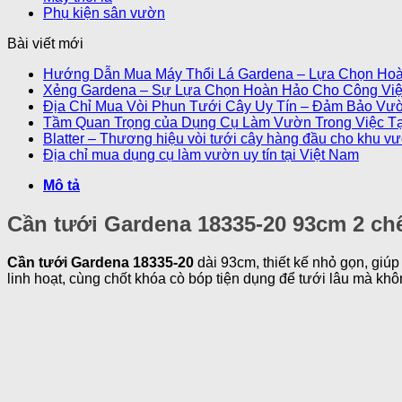
Phụ kiện sân vườn
Bài viết mới
Hướng Dẫn Mua Máy Thổi Lá Gardena – Lựa Chọn Ho
Xẻng Gardena – Sự Lựa Chọn Hoàn Hảo Cho Công Vi
Địa Chỉ Mua Vòi Phun Tưới Cây Uy Tín – Đảm Bảo Vư
Tầm Quan Trọng của Dụng Cụ Làm Vườn Trong Việc T
Blatter – Thương hiệu vòi tưới cây hàng đầu cho khu v
Địa chỉ mua dụng cụ làm vườn uy tín tại Việt Nam
Mô tả
Cần tưới Gardena 18335-20 93cm 2 ch
Cần tưới Gardena 18335-20
dài 93cm, thiết kế nhỏ gọn, giúp
linh hoạt, cùng chốt khóa cò bóp tiện dụng để tưới lâu mà khôn