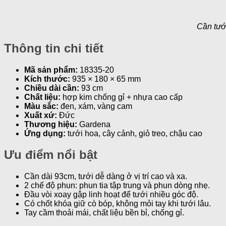
Cần tướ
Thông tin chi tiết
Mã sản phẩm:
18335-20
Kích thước:
935 × 180 × 65 mm
Chiều dài cần:
93 cm
Chất liệu:
hợp kim chống gỉ + nhựa cao cấp
Màu sắc:
đen, xám, vàng cam
Xuất xứ:
Đức
Thương hiệu:
Gardena
Ứng dụng:
tưới hoa, cây cảnh, giỏ treo, chậu cao
Ưu điểm nổi bật
Cần dài 93cm, tưới dễ dàng ở vị trí cao và xa.
2 chế độ phun: phun tia tập trung và phun dòng nhẹ.
Đầu vòi xoay gập linh hoạt để tưới nhiều góc độ.
Có chốt khóa giữ cò bóp, không mỏi tay khi tưới lâu.
Tay cầm thoải mái, chất liệu bền bỉ, chống gỉ.