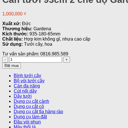
1,000,000
₫
Xuất xứ:
Đức
Thương hiệu:
Gardena
Kích thước:
935-180-65mm
Chất liệu:
Hợp kim không gỉ, nhựa cao cấp
Sử dụng:
Tưới cây, hoa
Tư vấn sản phẩm: 0816.985.589
Cần
tưới
Đặt mua
93cm
2
Bình tưới cây
chế
Bộ vòi tưới cây
độ
Cán đa năng
Gardena
Cút nối dây
18335-
Dây tưới
20
Dụng cụ cắt cành
số
Dụng cụ cắt cỏ
lượng
Dụng cụ cắt tỉa hàng rào
Dụng cụ làm đất
Đầu vòi phun
Máy thổi lá