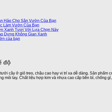
àn Hảo Cho Sân Vườn Của Bạn
ệc Làm Vườn Của Bạn
ờn Xanh Tươi Với Lựa Chọn Này
ạo Dựng Không Gian Xanh
ườn của bạn
ế độ
 tưới cây ở giỏ treo, chậu cao hay vị trí xa dễ dàng. Sản phẩm c
g mỏi tay. Chất liệu hợp kim và nhựa cao cấp bền bỉ, chống gỉ, 