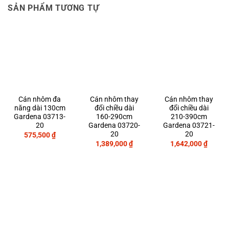
SẢN PHẨM TƯƠNG TỰ
Cán nhôm đa
Cán nhôm thay
Cán nhôm thay
năng dài 130cm
đổi chiều dài
đổi chiều dài
Gardena 03713-
160-290cm
210-390cm
20
Gardena 03720-
Gardena 03721-
20
20
575,500
₫
1,389,000
₫
1,642,000
₫