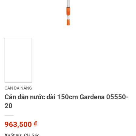
CÁN ĐA NĂNG
Cán dẫn nước dài 150cm Gardena 05550-
20
963,500
₫
Xuất xứ:
CH Séc