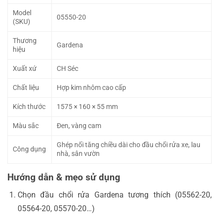
Model
05550-20
(SKU)
Thương
Gardena
hiệu
Xuất xứ
CH Séc
Chất liệu
Hợp kim nhôm cao cấp
Kích thước
1575 × 160 × 55 mm
Màu sắc
Đen, vàng cam
Ghép nối tăng chiều dài cho đầu chổi rửa xe, lau
Công dụng
nhà, sân vườn
Hướng dẫn & mẹo sử dụng
Chọn đầu chổi rửa Gardena tương thích (05562-20,
05564-20, 05570-20…)