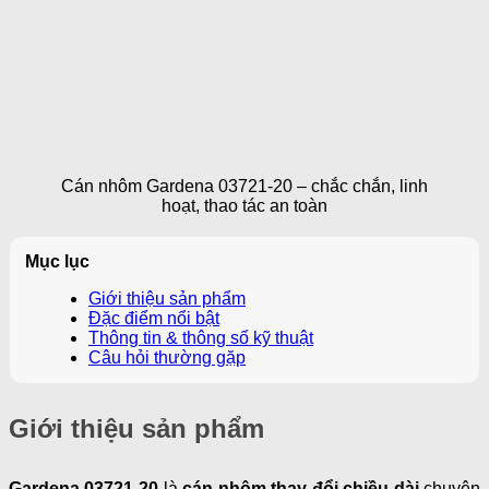
Cán nhôm Gardena 03721-20 – chắc chắn, linh
hoạt, thao tác an toàn
Mục lục
Giới thiệu sản phẩm
Đặc điểm nổi bật
Thông tin & thông số kỹ thuật
Câu hỏi thường gặp
Giới thiệu sản phẩm
Gardena 03721-20
là
cán nhôm thay đổi chiều dài
chuyên