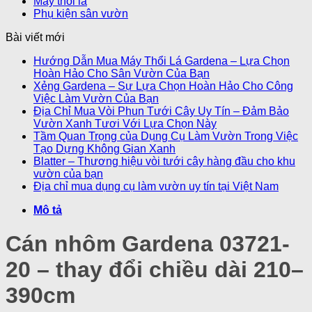
Máy thổi lá
Phụ kiện sân vườn
Bài viết mới
Hướng Dẫn Mua Máy Thổi Lá Gardena – Lựa Chọn
Hoàn Hảo Cho Sân Vườn Của Bạn
Xẻng Gardena – Sự Lựa Chọn Hoàn Hảo Cho Công
Việc Làm Vườn Của Bạn
Địa Chỉ Mua Vòi Phun Tưới Cây Uy Tín – Đảm Bảo
Vườn Xanh Tươi Với Lựa Chọn Này
Tầm Quan Trọng của Dụng Cụ Làm Vườn Trong Việc
Tạo Dựng Không Gian Xanh
Blatter – Thương hiệu vòi tưới cây hàng đầu cho khu
vườn của bạn
Địa chỉ mua dụng cụ làm vườn uy tín tại Việt Nam
Mô tả
Cán nhôm Gardena 03721-
20 – thay đổi chiều dài 210–
390cm