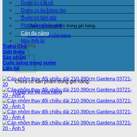
Dụng cụ cắt cỏ
Dụng cụ tỉa hàng rào
Dụng cụ làm đất
Phụ kiện sân vườn
Chưa có sản phẩm trong giỏ hàng.
Cán đa năng
Quay trở lại cửa hàng
Máy thổi lá
Giỏ hàng
Trang Chủ
Giới thiệu
Sản phẩm
Cuộc sống trong vườn
Liên hệ
Chưa có sản phẩm trong giỏ hàng.
Quay trở lại cửa hàng