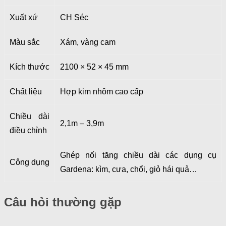
Xuất xứ
CH Séc
Màu sắc
Xám, vàng cam
Kích thước
2100 × 52 × 45 mm
Chất liệu
Hợp kim nhôm cao cấp
Chiều dài
2,1m – 3,9m
điều chỉnh
Ghép nối tăng chiều dài các dụng cụ
Công dụng
Gardena: kìm, cưa, chổi, giỏ hái quả…
Câu hỏi thường gặp