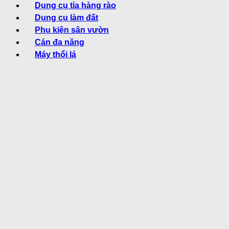
Dụng cụ tỉa hàng rào
Dụng cụ làm đất
Phụ kiện sân vườn
Cán đa năng
Máy thổi lá