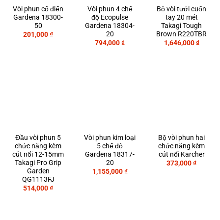
Vòi phun cổ điển
Vòi phun 4 chế
Bộ vòi tưới cuốn
Gardena 18300-
độ Ecopulse
tay 20 mét
50
Gardena 18304-
Takagi Tough
20
Brown R220TBR
201,000
₫
794,000
₫
1,646,000
₫
Đầu vòi phun 5
Vòi phun kim loại
Bộ vòi phun hai
chức năng kèm
5 chế độ
chức năng kèm
cút nối 12-15mm
Gardena 18317-
cút nối Karcher
Takagi Pro Grip
20
373,000
₫
Garden
1,155,000
₫
QG1113FJ
514,000
₫