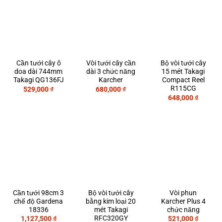
Cần tưới cây ô
Vòi tưới cây cần
Bộ vòi tưới cây
doa dài 744mm
dài 3 chức năng
15 mét Takagi
Takagi QG136FJ
Karcher
Compact Reel
R115CG
529,000
₫
680,000
₫
648,000
₫
Cần tưới 98cm 3
Bộ vòi tưới cây
Vòi phun
chế độ Gardena
bằng kim loại 20
Karcher Plus 4
18336
mét Takagi
chức năng
RFC320GY
1,127,500
₫
521,000
₫