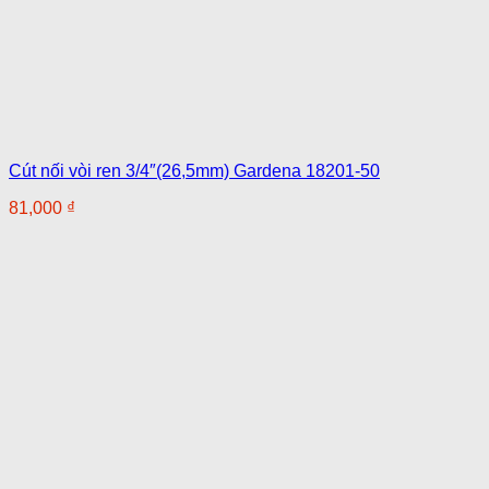
Cút nối vòi ren 3/4″(26,5mm) Gardena 18201-50
81,000
₫