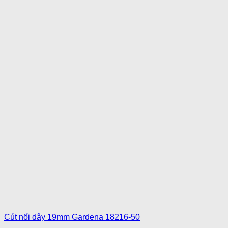
Cút nối dây 19mm Gardena 18216-50