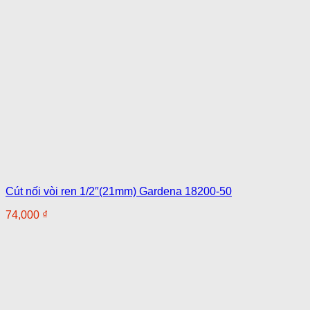
Cút nối vòi ren 1/2″(21mm) Gardena 18200-50
74,000
₫