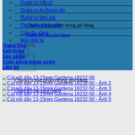
Dụng cụ cắt cỏ
Dụng cụ tỉa hàng rào
Dụng cụ làm đất
Phụ kiện sân vườn
Chưa có sản phẩm trong giỏ hàng.
Cán đa năng
Quay trở lại cửa hàng
Máy thổi lá
Giỏ hàng
Trang Chủ
Giới thiệu
Sản phẩm
Cuộc sống trong vườn
Liên hệ
Chưa có sản phẩm trong giỏ hàng.
Quay trở lại cửa hàng