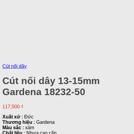
Cút nối dây
Cút nối dây 13-15mm
Gardena 18232-50
117,500
₫
Xuất xứ :
Đức
Thương hiệu :
Gardena
Màu sắc :
xám
Chất liệu :
Nhựa cao cấp