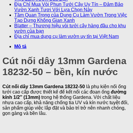
Địa Chỉ Mua Vòi Phun Tưới Cây Uy Tín – Đảm Bảo
Vườn Xanh Tươi Với Lựa Chọn Này
Tầm Quan Trọng của Dụng Cụ Làm Vườn Trong Việc
Tạo Dựng Không Gian Xanh
Blatter – Thương hiệu vòi tưới cây hàng đầu cho khu
vườn của bạn
Địa chỉ mua dụng cụ làm vườn uy tín tại Việt Nam
Mô tả
Cút nối dây 13mm Gardena
18232-50 – bền, kín nước
Cút nối dây 13mm Gardena 18232-50
là phụ kiện nối ống
tưới cao cấp được thiết kế để kết nối các đoạn ống
đường
kính 1/2″ (13mm)
trong hệ thống Gardena. Với chất liệu
nhựa cao cấp, khả năng chống tia UV và kín nước tuyệt đối,
sản phẩm giúp việc lắp đặt và bảo trì trở nên nhanh chóng,
gọn gàng và bền lâu.