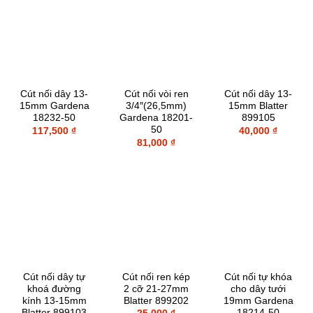
Cút nối dây 13-
Cút nối vòi ren
Cút nối dây 13-
15mm Gardena
3/4″(26,5mm)
15mm Blatter
18232-50
Gardena 18201-
899105
50
117,500
₫
40,000
₫
81,000
₫
Cút nối dây tự
Cút nối ren kép
Cút nối tự khóa
khoá đường
2 cỡ 21-27mm
cho dây tưới
kính 13-15mm
Blatter 899202
19mm Gardena
Blatter 899103
18214-50