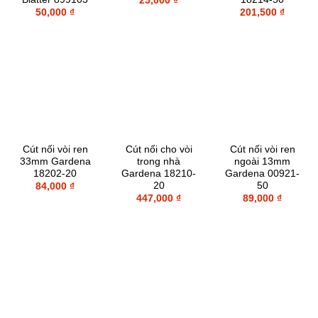
25,000
₫
50,000
₫
201,500
₫
Cút nối vòi ren
Cút nối cho vòi
Cút nối vòi ren
33mm Gardena
trong nhà
ngoài 13mm
18202-20
Gardena 18210-
Gardena 00921-
20
50
84,000
₫
447,000
₫
89,000
₫