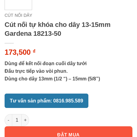
CÚT NỐI DÂY
Cút nối tự khóa cho dây 13-15mm
Gardena 18213-50
173,500
₫
Dùng để kết nối đoạn cuối dây tưới
Đấu trực tiếp vào vòi phun.
Dùng cho dây 13mm (1/2 “) – 15mm (5/8”)
Tư vấn sản phẩm: 0816.985.589
Cút nối tự khóa cho dây 13-15mm Gardena 18213-50 số lượng
ĐẶT MUA