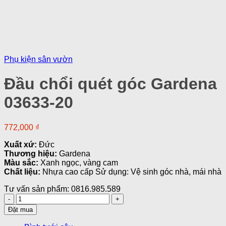
Phụ kiện sân vườn
Đầu chổi quét góc Gardena
03633-20
772,000
₫
Xuất xứ:
Đức
Thương hiệu:
Gardena
Màu sắc:
Xanh ngọc, vàng cam
Chất liệu:
Nhựa cao cấp Sử dụng: Vệ sinh góc nhà, mái nhà
Tư vấn sản phẩm: 0816.985.589
Đầu
chổi
Đặt mua
quét
góc