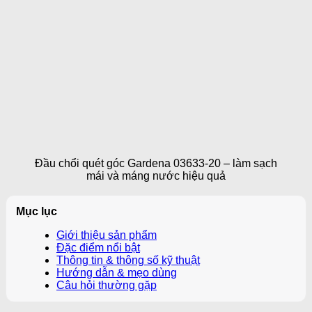
Đầu chổi quét góc Gardena 03633-20 – làm sạch
mái và máng nước hiệu quả
Mục lục
Giới thiệu sản phẩm
Đặc điểm nổi bật
Thông tin & thông số kỹ thuật
Hướng dẫn & mẹo dùng
Câu hỏi thường gặp