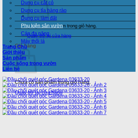
Dụng cụ cắt cỏ
Dụng cụ tỉa hàng rào
Dụng cụ làm đất
Phụ kiện sân vườn
Chưa có sản phẩm trong giỏ hàng.
Cán đa năng
Quay trở lại cửa hàng
Máy thổi lá
Giỏ hàng
Trang Chủ
Giới thiệu
Sản phẩm
Cuộc sống trong vườn
Liên hệ
Chưa có sản phẩm trong giỏ hàng.
Quay trở lại cửa hàng