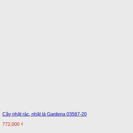
Cây nhặt rác, nhặt lá Gardena 03567-20
772,000
₫