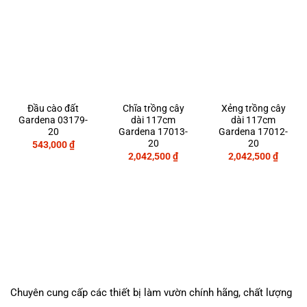
Đầu cào đất
Chĩa trồng cây
Xẻng trồng cây
Gardena 03179-
dài 117cm
dài 117cm
20
Gardena 17013-
Gardena 17012-
20
20
543,000
₫
2,042,500
₫
2,042,500
₫
Chuyên cung cấp các thiết bị làm vườn chính hãng, chất lượng