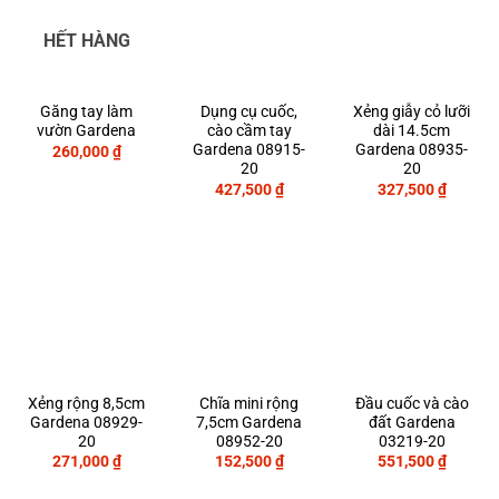
HẾT HÀNG
Găng tay làm
Dụng cụ cuốc,
Xẻng giẫy cỏ lưỡi
vườn Gardena
cào cầm tay
dài 14.5cm
Gardena 08915-
Gardena 08935-
260,000
₫
20
20
427,500
₫
327,500
₫
Xẻng rộng 8,5cm
Chĩa mini rộng
Đầu cuốc và cào
Gardena 08929-
7,5cm Gardena
đất Gardena
20
08952-20
03219-20
271,000
₫
152,500
₫
551,500
₫