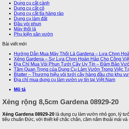
Dụng cụ cắt cành
Dụng cụ cắt cỏ
Dụng cụ cắt tỉa hàng rào
Dụng cụ làm đất
Đầu vòi phun
Máy thổi lá
Phụ kiện sân vườn
Bài viết mới
Hướng Dẫn Mua Máy Thổi Lá Gardena – Lựa Chọn Ho
Xẻng Gardena – Sự Lựa Chọn Hoàn Hảo Cho Công Vi
Địa Chỉ Mua Vòi Phun Tưới Cây Uy Tín – Đảm Bảo Vư
Tầm Quan Trọng của Dụng Cụ Làm Vườn Trong Việc T
Blatter – Thương hiệu vòi tưới cây hàng đầu cho khu v
Địa chỉ mua dụng cụ làm vườn uy tín tại Việt Nam
Mô tả
Xẻng rộng 8,5cm Gardena 08929-20
Xẻng Gardena 08929-20
là dụng cụ làm vườn nhỏ gọn, lý tưở
tiêu chuẩn Đức, với thiết kế chắc chắn, cầm nắm thoải mái và