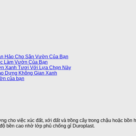
àn Hảo Cho Sân Vườn Của Bạn
ệc Làm Vườn Của Bạn
ờn Xanh Tươi Với Lựa Chọn Này
ạo Dựng Không Gian Xanh
ườn của bạn
ng cho việc xúc đất, xới đất và trồng cây trong chậu hoặc bồn
 độ bền cao nhờ lớp phủ chống gỉ Duroplast.