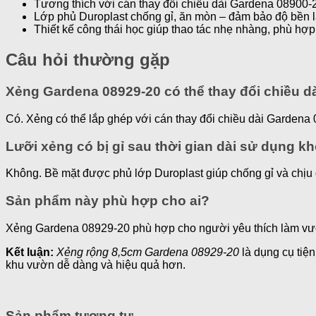
Tương thích với cán thay đổi chiều dài Gardena 08900-
Lớp phủ Duroplast chống gỉ, ăn mòn – đảm bảo độ bền l
Thiết kế công thái học giúp thao tác nhẹ nhàng, phù hợ
Câu hỏi thường gặp
Xẻng Gardena 08929-20 có thể thay đổi chiều 
Có. Xẻng có thể lắp ghép với cán thay đổi chiều dài Gardena
Lưỡi xẻng có bị gỉ sau thời gian dài sử dụng k
Không. Bề mặt được phủ lớp Duroplast giúp chống gỉ và chịu
Sản phẩm này phù hợp cho ai?
Xẻng Gardena 08929-20 phù hợp cho người yêu thích làm vườn
Kết luận:
Xẻng rộng 8,5cm Gardena 08929-20
là dụng cụ tiệ
khu vườn dễ dàng và hiệu quả hơn.
Sản phẩm tương tự