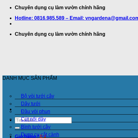
Bỏ
Chuyên dụng cụ làm vườn chính hãng
qua
Hotline: 0816.985.589 – Email: vngardena@gmail.co
nội
dung
Chuyên dụng cụ làm vườn chính hãng
DANH MỤC SẢN PHẨM
Bộ vòi tưới cây
Dây tưới
Đầu vòi phun
Cút nối dây
Tìm
kiếm:
Bình tưới cây
Dụng cụ cắt cành
Giỏ hàng /
0
₫