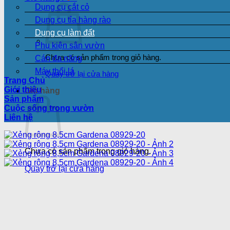
Dụng cụ cắt cỏ
Dụng cụ tỉa hàng rào
Dụng cụ làm đất
Phụ kiện sân vườn
Chưa có sản phẩm trong giỏ hàng.
Cán đa năng
Máy thổi lá
Quay trở lại cửa hàng
Trang Chủ
Giới thiệu
Giỏ hàng
Sản phẩm
Cuộc sống trong vườn
Liên hệ
Chưa có sản phẩm trong giỏ hàng.
Quay trở lại cửa hàng