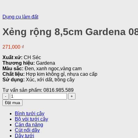
Dụng cụ làm đất
Xẻng rộng 8,5cm Gardena 0
271,000
₫
Xuất xứ:
CH Séc
Thương hiệu:
Gardena
Màu sắc:
Đen, xanh ngọc,vàng cam
Chất liệu:
Hợp kim không gỉ, nhựa cao cấp
Sử dụng:
Xúc, xới dất, trồng cây
Tư vấn sản phẩm: 0816.985.589
Xẻng
rộng
Đặt mua
8,5cm
Gardena
Bình tưới cây
08929-
Bộ vòi tưới cây
20
Cán đa năng
số
Cút nối dây
lượng
Dây tưới