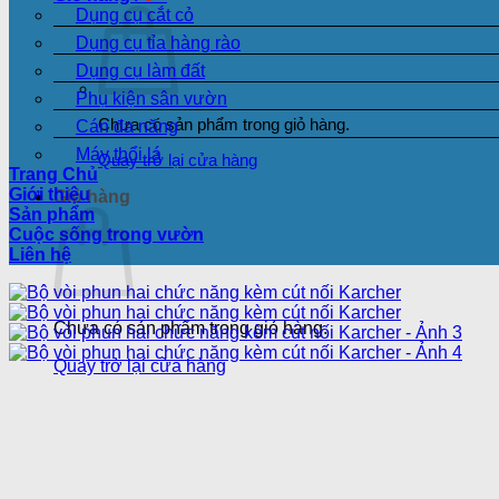
Dụng cụ cắt cỏ
Dụng cụ tỉa hàng rào
Dụng cụ làm đất
Phụ kiện sân vườn
Chưa có sản phẩm trong giỏ hàng.
Cán đa năng
Máy thổi lá
Quay trở lại cửa hàng
Trang Chủ
Giới thiệu
Giỏ hàng
Sản phẩm
Cuộc sống trong vườn
Liên hệ
Chưa có sản phẩm trong giỏ hàng.
Quay trở lại cửa hàng