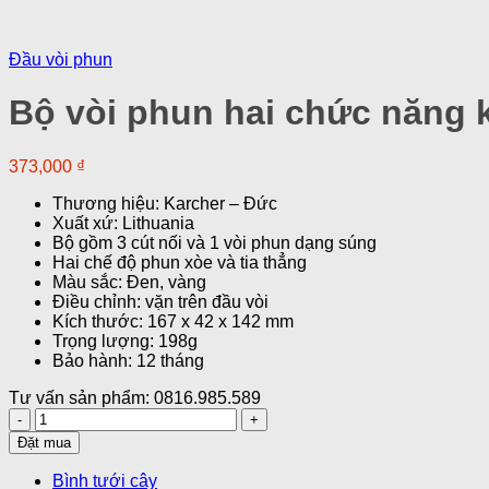
Đầu vòi phun
Bộ vòi phun hai chức năng 
373,000
₫
Thương hiệu: Karcher – Đức
Xuất xứ: Lithuania
Bộ gồm 3 cút nối và 1 vòi phun dạng súng
Hai chế độ phun xòe và tia thẳng
Màu sắc: Đen, vàng
Điều chỉnh: vặn trên đầu vòi
Kích thước: 167 x 42 x 142 mm
Trọng lượng: 198g
Bảo hành: 12 tháng
Tư vấn sản phẩm: 0816.985.589
Bộ
vòi
Đặt mua
phun
hai
Bình tưới cây