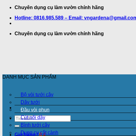
Bỏ
Chuyên dụng cụ làm vườn chính hãng
qua
Hotline: 0816.985.589 – Email: vngardena@gmail.co
nội
dung
Chuyên dụng cụ làm vườn chính hãng
DANH MỤC SẢN PHẨM
Bộ vòi tưới cây
Dây tưới
Đầu vòi phun
Cút nối dây
Tìm
kiếm:
Bình tưới cây
Dụng cụ cắt cành
Giỏ hàng /
0
₫