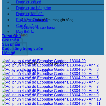
Dụng cụ cắt cỏ
Dụng cụ tỉa hàng rào
Dụng cụ làm đất
Phụ kiện sân vườn
Chưa có sản phẩm trong giỏ hàng.
Cán đa năng
Quay trở lại cửa hàng
Máy thổi lá
Giỏ hàng
Trang Chủ
Giới thiệu
Sản phẩm
Cuộc sống trong vườn
Liên hệ
Chưa có sản phẩm trong giỏ hàng.
Quay trở lại cửa hàng