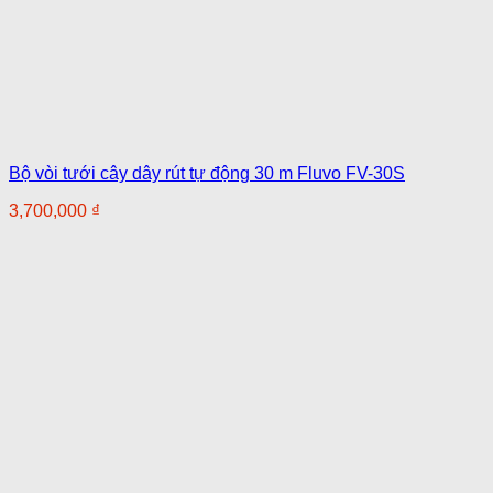
Bộ vòi tưới cây dây rút tự động 30 m Fluvo FV-30S
3,700,000
₫