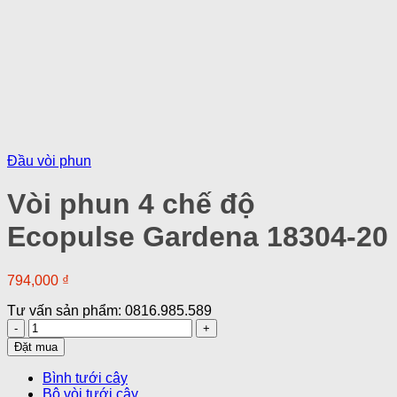
Đầu vòi phun
Vòi phun 4 chế độ
Ecopulse Gardena 18304-20
794,000
₫
Tư vấn sản phẩm: 0816.985.589
Vòi
phun
Đặt mua
4
chế
Bình tưới cây
độ
Bộ vòi tưới cây