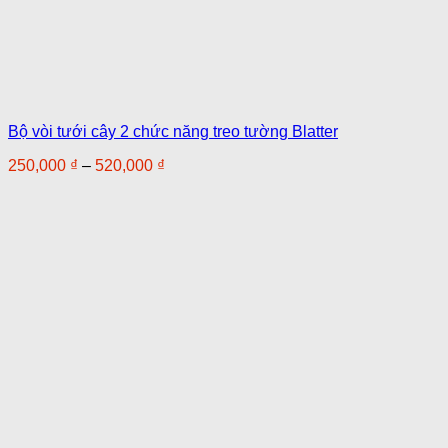
Bộ vòi tưới cây 2 chức năng treo tường Blatter
Khoảng
250,000
₫
–
520,000
₫
giá:
từ
250,000 ₫
đến
520,000 ₫