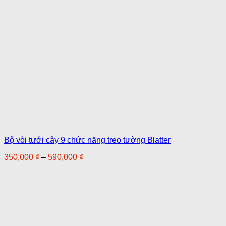
Bộ vòi tưới cây 9 chức năng treo tường Blatter
Khoảng
350,000
₫
–
590,000
₫
giá:
từ
350,000 ₫
đến
590,000 ₫