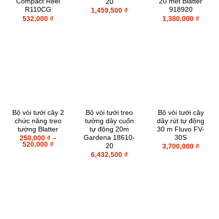
Compact Reel
20 mét Blatter
20
R110CG
918920
1,459,500
₫
532,000
₫
1,380,000
₫
Bộ vòi tưới cây 2
Bộ vòi tưới treo
Bộ vòi tưới cây
chức năng treo
tường dây cuốn
dây rút tự động
tường Blatter
tự động 20m
30 m Fluvo FV-
Gardena 18610-
30S
250,000
₫
–
Khoảng
520,000
₫
20
3,700,000
₫
giá:
6,432,500
₫
từ
250,000 ₫
đến
520,000 ₫