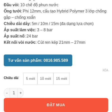
512,000 ₫
Đầu vòi
: 10 chế độ phun nước
đến
Ống tưới
: Phi 12mm, cấu tạo Hybrid Polymer 3 lớp chống
808,000 ₫
gập – chống xoắn
Chiều dài dây
: 5m / 10m / 15m (đa dạng lựa chọn)
Áp suất làm việc
: 3 – 8 bar
Áp suất nổ
: 24 bar
Kết nối vòi nước
: Cút ren kép 21mm – 27mm
Tư vấn sản phẩm: 0816.985.589
XÓA
Chiều dài
5 mét
10 mét
15 mét
Bộ vòi tưới cây 10 chức năng Fluvo số lượng
ĐẶT MUA