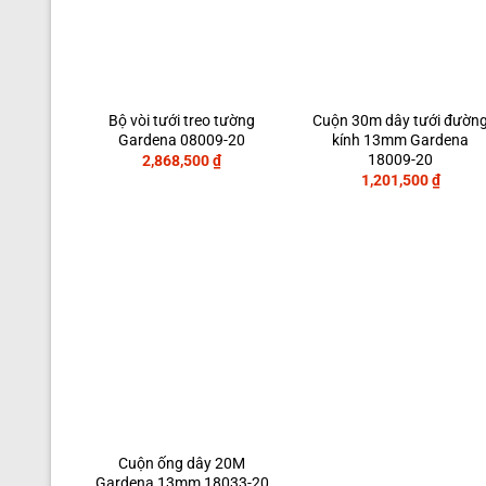
Bộ vòi tưới treo tường
Cuộn 30m dây tưới đườn
Gardena 08009-20
kính 13mm Gardena
18009-20
2,868,500
₫
1,201,500
₫
Cuộn ống dây 20M
Gardena 13mm 18033-20