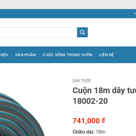
THIỆU
SẢN PHẨM
CUỘC SỐNG TRONG VƯỜN
LIÊN HỆ
DÂY TƯỚI
Cuộn 18m dây tư
18002-20
741,000
₫
Chiều dài:
18m