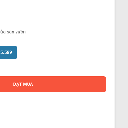
rửa sân vườn
85.589
13mm Gardena 18002-20 số lượng
ĐẶT MUA