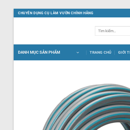
Bỏ
CHUYÊN DỤNG CỤ LÀM VƯỜN CHÍNH HÃNG
qua
nội
Tìm
dung
kiếm:
DANH MỤC SẢN PHẨM
TRANG CHỦ
GIỚI 