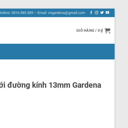
Hotline: 0816.985.589 – Email: vngardena@gmail.com
GIỎ HÀNG /
0
₫
ới đường kính 13mm Gardena