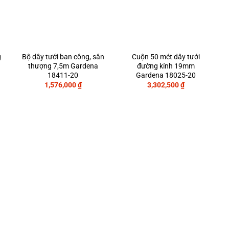
g
Bộ dây tưới ban công, sân
Cuộn 50 mét dây tưới
thượng 7,5m Gardena
đường kính 19mm
18411-20
Gardena 18025-20
1,576,000
₫
3,302,500
₫