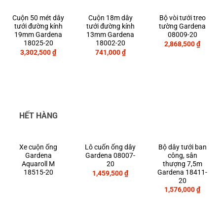
Cuộn 50 mét dây
Cuộn 18m dây
Bộ vòi tưới treo
tưới đường kính
tưới đường kính
tường Gardena
19mm Gardena
13mm Gardena
08009-20
18025-20
18002-20
2,868,500
₫
3,302,500
₫
741,000
₫
HẾT HÀNG
Xe cuộn ống
Bộ dây tưới ban
Lô cuốn ống dây
Gardena
công, sân
Gardena 08007-
Aquaroll M
thượng 7,5m
20
18515-20
Gardena 18411-
1,459,500
₫
20
1,576,000
₫