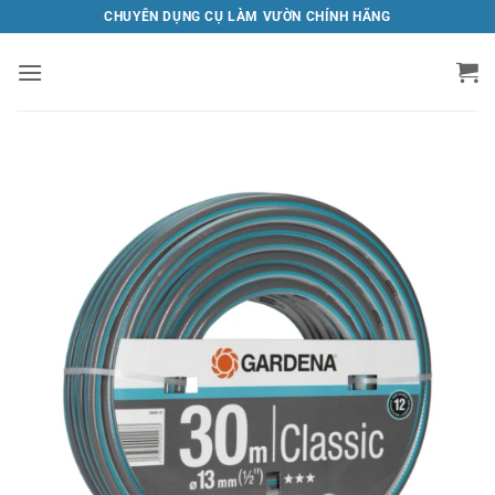
Bỏ
CHUYÊN DỤNG CỤ LÀM VƯỜN CHÍNH HÃNG
qua
nội
dung