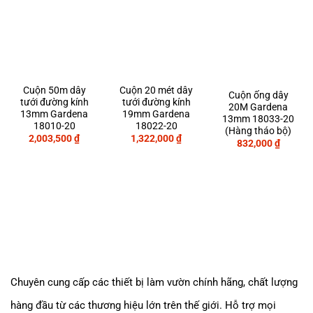
Cuộn 50m dây
Cuộn 20 mét dây
Cuộn ống dây
tưới đường kính
tưới đường kính
20M Gardena
13mm Gardena
19mm Gardena
13mm 18033-20
18010-20
18022-20
(Hàng tháo bộ)
2,003,500
₫
1,322,000
₫
832,000
₫
Chuyên cung cấp các thiết bị làm vườn chính hãng, chất lượng
hàng đầu từ các thương hiệu lớn trên thế giới. Hỗ trợ mọi