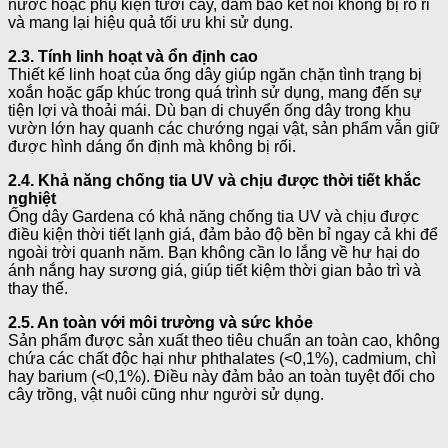
nước hoặc phụ kiện tưới cây, đảm bảo kết nối không bị rò rỉ
và mang lại hiệu quả tối ưu khi sử dụng.
2.3. Tính linh hoạt và ổn định cao
Thiết kế linh hoạt của ống dây giúp ngăn chặn tình trạng bị
xoắn hoặc gấp khúc trong quá trình sử dụng, mang đến sự
tiện lợi và thoải mái. Dù bạn di chuyển ống dây trong khu
vườn lớn hay quanh các chướng ngại vật, sản phẩm vẫn giữ
được hình dáng ổn định mà không bị rối.
2.4. Khả năng chống tia UV và chịu được thời tiết khắc
nghiệt
Ống dây Gardena có khả năng chống tia UV và chịu được
điều kiện thời tiết lạnh giá, đảm bảo độ bền bỉ ngay cả khi để
ngoài trời quanh năm. Bạn không cần lo lắng về hư hại do
ánh nắng hay sương giá, giúp tiết kiệm thời gian bảo trì và
thay thế.
2.5. An toàn với môi trường và sức khỏe
Sản phẩm được sản xuất theo tiêu chuẩn an toàn cao, không
chứa các chất độc hại như phthalates (<0,1%), cadmium, chì
hay barium (<0,1%). Điều này đảm bảo an toàn tuyệt đối cho
cây trồng, vật nuôi cũng như người sử dụng.