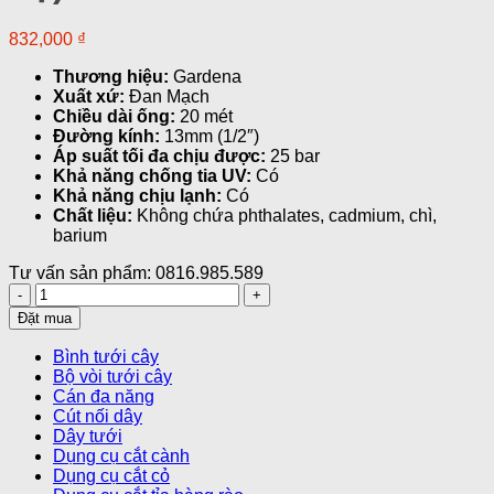
832,000
₫
Thương hiệu:
Gardena
Xuất xứ:
Đan Mạch
Chiều dài ống:
20 mét
Đường kính:
13mm (1/2″)
Áp suất tối đa chịu được:
25 bar
Khả năng chống tia UV:
Có
Khả năng chịu lạnh:
Có
Chất liệu:
Không chứa phthalates, cadmium, chì,
barium
Tư vấn sản phẩm: 0816.985.589
Cuộn
ống
Đặt mua
dây
20M
Bình tưới cây
Gardena
Bộ vòi tưới cây
13mm
Cán đa năng
18033-
Cút nối dây
20
Dây tưới
(Hàng
Dụng cụ cắt cành
tháo
Dụng cụ cắt cỏ
bộ)