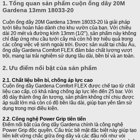
1. Tổng quan sản phẩm cuộn ống dây 20M
Gardena 13mm 18033-20
Cuộn ống dây 20M Gardena 13mm 18033-20 là giải pháp
tưới tiêu hoàn hảo dành cho khu vườn của bạn. Với chiều
dài 20 mét và đường kính 13mm (1/2″), sản phẩm này không
chỉ đáp ứng nhu cầu tưới cây mà còn hỗ trợ hiệu quả trong
các công việc vệ sinh ngoài trời. Được sản xuất tại châu Âu,
ống dây Gardena Comfort FLEX đảm bảo chất lượng vượt
trội, mang lại trải nghiệm sử dụng lâu dài, bền bỉ và an toàn.
2. Ưu điểm nổi bật của sản phẩm
2.1. Chất liệu bền bỉ, chống áp lực cao
Cuộn ống dây Gardena Comfort FLEX được chế tạo từ chất
liệu cao cấp, có khả năng chống áp lực lên đến 25 bar. Với
độ dày thành ống ấn tượng, sản phẩm không chỉ chịu được
áp suất lớn mà còn có độ bền lâu dài, giúp bạn yên tâm sử
dụng trong mọi điều kiện.
2.2. Công nghệ Power Grip tiên tiến
Điểm nổi bật của ống dây Gardena chính là công nghệ
Power Grip độc quyền. Cấu trúc bề mặt đặc biệt này giúp tạo
liên kết vững chắc giữa ống dây và các đầu nối như vòi