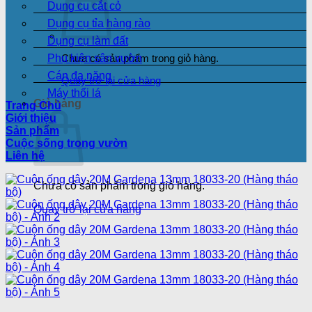
Dụng cụ cắt cỏ
Dụng cụ tỉa hàng rào
Dụng cụ làm đất
Phụ kiện sân vườn
Chưa có sản phẩm trong giỏ hàng.
Cán đa năng
Quay trở lại cửa hàng
Máy thổi lá
Giỏ hàng
Trang Chủ
Giới thiệu
Sản phẩm
Cuộc sống trong vườn
Liên hệ
Chưa có sản phẩm trong giỏ hàng.
Quay trở lại cửa hàng