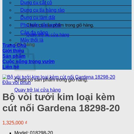
Dụng cụ cắt cỏ
Dụng cụ tỉa hàng rào
Dụng cụ làm đất
Phụ kiện sân vườn
Chưa có sản phẩm trong giỏ hàng.
Cán đa năng
Quay trở lại cửa hàng
Máy thổi lá
Giỏ hàng
Trang Chủ
Giới thiệu
Sản phẩm
Cuộc sống trong vườn
Liên hệ
Chưa có sản phẩm trong giỏ hàng.
Đầu vòi phun
Quay trở lại cửa hàng
Bộ vòi tưới kim loại kèm
cút nối Gardena 18298-20
1,325,000
₫
Model: 018298-20