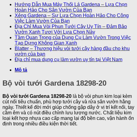
Hướng Dẫn Mua Máy Thổi Lá Gardena – Lựa Chọn
Hoàn Hảo Cho Sân Vườn Của Bạn
Xẻng Gardena – Sự Lựa Chọn Hoàn Hảo Cho Công
Việc Làm Vườn Của Bạn
Địa Chỉ Mua Vòi Phun Tưới Cây Uy Tín – Đảm Bảo
Vườn Xanh Tươi Với Lựa Chọn Này
Tầm Quan Trọng của Dụng Cụ Làm Vườn Trong Việc
Tạo Dựng Không Gian Xanh
Blatter – Thương hiệu vòi tưới cây hàng đầu cho khu
vườn của bạn
Địa chỉ mua dụng cụ làm vườn uy tín tại Việt Nam
Mô tả
Bộ vòi tưới Gardena 18298-20
Bộ vòi tưới Gardena 18298-20
là bộ vòi phun kim loại kèm
cút nối tiêu chuẩn, phù hợp tưới cây và rửa sân vườn hằng
ngày. Thiết kế đời mới giúp chống gập dây ở vị trí kết nối, tay
cầm êm và có nút điều chỉnh lưu lượng nước. Chất liệu kim
loại kết hợp nhựa cao cấp mang lại độ bền cao, vận hành ổn
định trong nhiều điều kiện thời tiết.