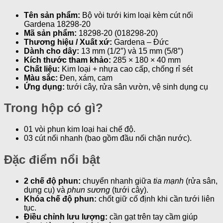
Tên sản phẩm:
Bộ vòi tưới kim loại kèm cút nối
Gardena 18298-20
Mã sản phẩm:
18298-20 (018298-20)
Thương hiệu / Xuất xứ:
Gardena – Đức
Dành cho dây:
13 mm (1/2″) và 15 mm (5/8″)
Kích thước tham khảo:
285 × 180 × 40 mm
Chất liệu:
Kim loại + nhựa cao cấp, chống rỉ sét
Màu sắc:
Đen, xám, cam
Ứng dụng:
tưới cây, rửa sân vườn, vệ sinh dụng cụ
Trong hộp có gì?
01 vòi phun kim loại hai chế độ.
03 cút nối nhanh (bao gồm đầu nối chặn nước).
Đặc điểm nổi bật
2 chế độ phun:
chuyển nhanh giữa
tia mạnh
(rửa sân,
dụng cụ) và
phun sương
(tưới cây).
Khóa chế độ phun:
chốt giữ cố định khi cần tưới liên
tục.
Điều chỉnh lưu lượng:
cần gạt trên tay cầm giúp