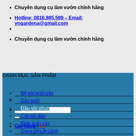
Bỏ
Chuyên dụng cụ làm vườn chính hãng
qua
Hotline: 0816.985.589 – Email:
nội
vngardena@gmail.com
dung
Chuyên dụng cụ làm vườn chính hãng
DANH MỤC SẢN PHẨM
Bộ vòi tưới cây
Dây tưới
Đầu vòi phun
Tìm
kiếm:
Cút nối dây
Bình tưới cây
Giỏ hàng /
0
₫
Dụng cụ cắt cành