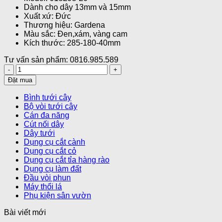
Dành cho dây 13mm và 15mm
Xuất xứ: Đức
Thương hiệu: Gardena
Màu sắc: Đen,xám, vàng cam
Kích thước: 285-180-40mm
Tư vấn sản phẩm: 0816.985.589
Bộ
vòi
Đặt mua
tưới
kim
Bình tưới cây
loại
Bộ vòi tưới cây
kèm
Cán đa năng
cút
Cút nối dây
nối
Dây tưới
Gardena
Dụng cụ cắt cành
18298-
Dụng cụ cắt cỏ
20
Dụng cụ cắt tỉa hàng rào
số
Dụng cụ làm đất
lượng
Đầu vòi phun
Máy thổi lá
Phụ kiện sân vườn
Bài viết mới